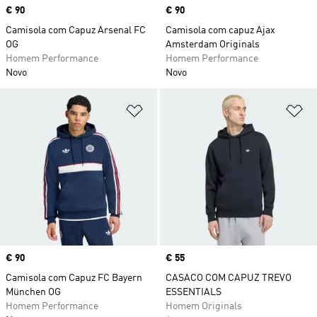
Price
€ 90
Price
€ 90
Camisola com Capuz Arsenal FC
Camisola com capuz Ajax
OG
Amsterdam Originals
Homem Performance
Homem Performance
Novo
Novo
Adicionar à Lista de Desejos
Ad
Price
€ 90
Price
€ 55
Camisola com Capuz FC Bayern
CASACO COM CAPUZ TREVO
München OG
ESSENTIALS
Homem Performance
Homem Originals