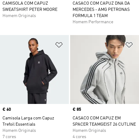
CAMISOLA COM CAPUZ
CASACO COM CAPUZ DNA DA
SWEATSHIRT PETER MOORE
MERCEDES - AMG PETRONAS
Homem Originals
FORMULA 1 TEAM
Homem Performance
Adicionar à Lista de Desejos
Ad
Price
€ 60
Price
€ 85
Camisola Larga com Capuz
CASACO COM CAPUZ EM
Trefoil Essentials
SPACER TEAMGEIST 26 CUTLINE
Homem Originals
Homem Originals
7 cores
4 cores