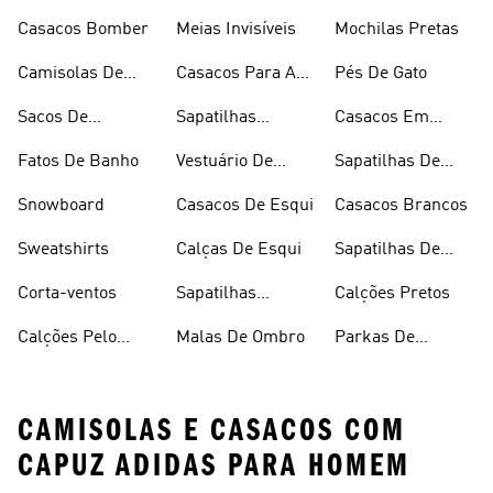
De Verão
Douradas
Caminhada
Casacos Bomber
Meias Invisíveis
Mochilas Pretas
Camisolas De
Casacos Para A
Pés De Gato
Alças
Chuva
Sacos De
Sapatilhas
Casacos Em
Desporto
Brancas
Fleece
Fatos De Banho
Vestuário De
Sapatilhas De
Desporto
Halterofilismo
Snowboard
Casacos De Esqui
Casacos Brancos
Sweatshirts
Calças De Esqui
Sapatilhas De
Basquetebol
Corta-ventos
Sapatilhas
Calções Pretos
Vermelhas
Calções Pelo
Malas De Ombro
Parkas De
Joelho
Inverno
CAMISOLAS E CASACOS COM
CAPUZ ADIDAS PARA HOMEM