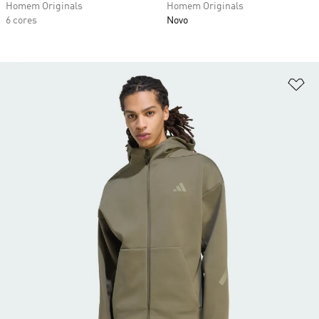
Homem Originals
Homem Originals
6 cores
Novo
Ad