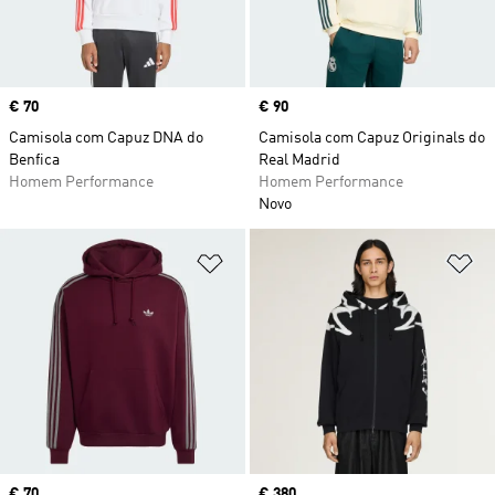
Price
€ 70
Price
€ 90
Camisola com Capuz DNA do
Camisola com Capuz Originals do
Benfica
Real Madrid
Homem Performance
Homem Performance
Novo
Adicionar à Lista de Desejos
Ad
Price
€ 70
Price
€ 380