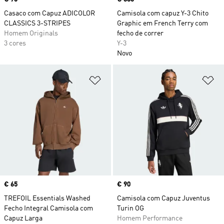
Casaco com Capuz ADICOLOR
Camisola com capuz Y-3 Chito
CLASSICS 3-STRIPES
Graphic em French Terry com
Homem Originals
fecho de correr
3 cores
Y-3
Novo
Adicionar à Lista de Desejos
Ad
Price
€ 65
Price
€ 90
TREFOIL Essentials Washed
Camisola com Capuz Juventus
Fecho Integral Camisola com
Turin OG
Capuz Larga
Homem Performance