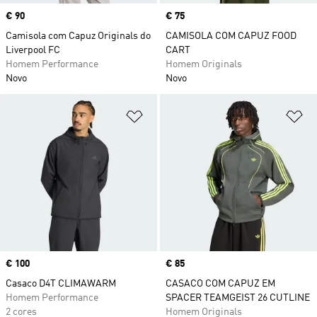
Price
€ 90
Price
€ 75
Camisola com Capuz Originals do
CAMISOLA COM CAPUZ FOOD
Liverpool FC
CART
Homem Performance
Homem Originals
Novo
Novo
Adicionar à Lista de Desejos
Ad
Price
€ 100
Price
€ 85
Casaco D4T CLIMAWARM
CASACO COM CAPUZ EM
Homem Performance
SPACER TEAMGEIST 26 CUTLINE
2 cores
Homem Originals