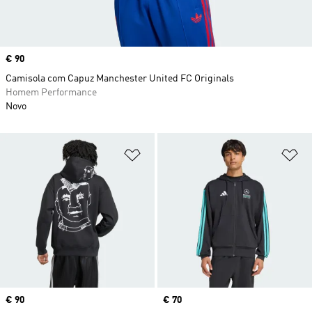
Price
€ 90
Camisola com Capuz Manchester United FC Originals
Homem Performance
Novo
Adicionar à Lista de Desejos
Ad
Price
€ 90
Price
€ 70