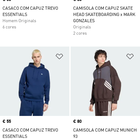
CASACO COM CAPUZ TREVO
CAMISOLA COM CAPUZ SKATE
ESSENTIALS
HEAD SKATEBOARDING x MARK
Homem Originals
GONZALES
6 cores
Originals
2 cores
Adicionar à Lista de Desejos
Ad
Price
€ 55
Price
€ 80
CASACO COM CAPUZ TREVO
CAMISOLA COM CAPUZ MUNICH
ESSENTIALS
93