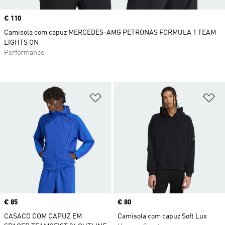
Price
€ 110
Camisola com capuz MERCEDES-AMG PETRONAS FORMULA 1 TEAM
LIGHTS ON
Performance
Adicionar à Lista de Desejos
Ad
Price
€ 85
Price
€ 80
CASACO COM CAPUZ EM
Camisola com capuz Soft Lux