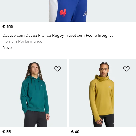
Price
€ 100
Casaco com Capuz France Rugby Travel com Fecho Integral
Homem Performance
Novo
Adicionar à Lista de Desejos
Ad
Price
€ 55
Price
€ 60