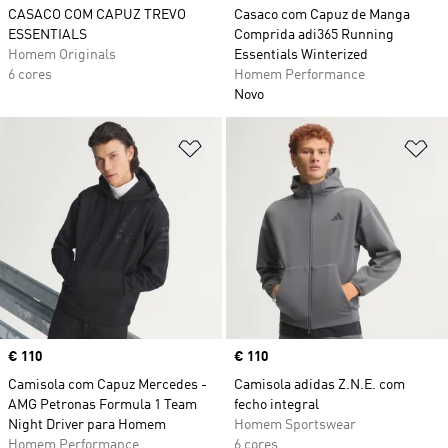
CASACO COM CAPUZ TREVO
Casaco com Capuz de Manga
ESSENTIALS
Comprida adi365 Running
Homem Originals
Essentials Winterized
6 cores
Homem Performance
Novo
Adicionar à Lista de Desejos
Ad
Price
€ 110
Price
€ 110
Camisola com Capuz Mercedes -
Camisola adidas Z.N.E. com
AMG Petronas Formula 1 Team
fecho integral
Night Driver para Homem
Homem Sportswear
Homem Performance
6 cores