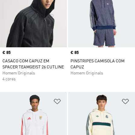
Price
€ 85
Price
€ 85
CASACO COM CAPUZ EM
PINSTRIPES CAMISOLA COM
SPACER TEAMGEIST 26 CUTLINE
CAPUZ
Homem Originals
Homem Originals
4 cores
Adicionar à Lista de Desejos
Ad