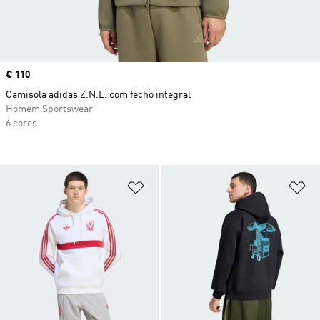
Price
€ 110
Camisola adidas Z.N.E. com fecho integral
Homem Sportswear
6 cores
Adicionar à Lista de Desejos
Ad