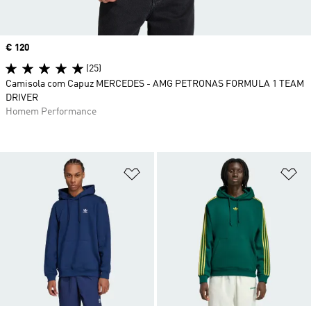
Price
€ 120
(25)
Camisola com Capuz MERCEDES - AMG PETRONAS FORMULA 1 TEAM
DRIVER
Homem Performance
Adicionar à Lista de Desejos
Ad