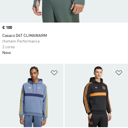
Price
€ 100
Casaco D4T CLIMAWARM
Homem Performance
2 cores
Novo
Adicionar à Lista de Desejos
Ad