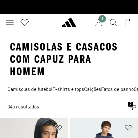
1
CAMISOLAS E CASACOS
COM CAPUZ PARA
HOMEM
Camisolas de futebol
T-shirts e tops
Calções
Fatos de banho
Ca
2
345 resultados
Adicionar à Lista de Desejos
Ad