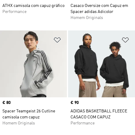
ATHX camisola com capuz gráfico
Casaco Oversize com Capuz em
Performance
Spacer adidas Adicolor
Homem Originals
Adicionar à Lista de Desejos
Ad
Price
€ 80
Price
€ 90
Spacer Teamgeist 26 Cutline
ADIDAS BASKETBALL FLEECE
camisola com capuz
CASACO COM CAPUZ
Homem Originals
Performance