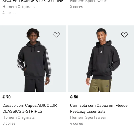
SPACER TEAMGEIST 26 CUTLINE
Homem Sportswear
Homem Originals
5 cores
4 cores
Adicionar à Lista de Desejos
Ad
Price
€ 70
Price
€ 50
Casaco com Capuz ADICOLOR
Camisola com Capuz em Fleece
CLASSICS 3-STRIPES
Feelcozy Essentials
Homem Originals
Homem Sportswear
3 cores
4 cores