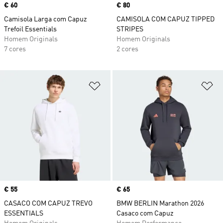
Price
€ 60
Price
€ 80
Camisola Larga com Capuz
CAMISOLA COM CAPUZ TIPPED
Trefoil Essentials
STRIPES
Homem Originals
Homem Originals
7 cores
2 cores
Adicionar à Lista de Desejos
Ad
Price
€ 55
Price
€ 65
CASACO COM CAPUZ TREVO
BMW BERLIN Marathon 2026
ESSENTIALS
Casaco com Capuz