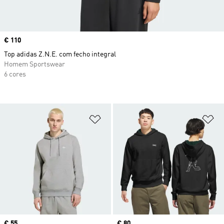
Price
€ 110
Top adidas Z.N.E. com fecho integral
Homem Sportswear
6 cores
Adicionar à Lista de Desejos
Ad
Price
€ 55
Price
€ 80