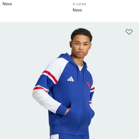
Novo
4 cores
Novo
Ad