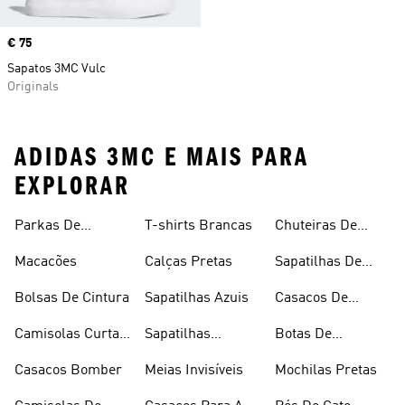
Price
€ 75
Sapatos 3MC Vulc
Originals
ADIDAS 3MC E MAIS PARA
EXPLORAR
Parkas De
T-shirts Brancas
Chuteiras De
Inverno
Râguebi
Macacões
Calças Pretas
Sapatilhas De
Skateboard
Bolsas De Cintura
Sapatilhas Azuis
Casacos De
Inverno
Camisolas Curtas
Sapatilhas
Botas De
De Verão
Douradas
Caminhada
Casacos Bomber
Meias Invisíveis
Mochilas Pretas