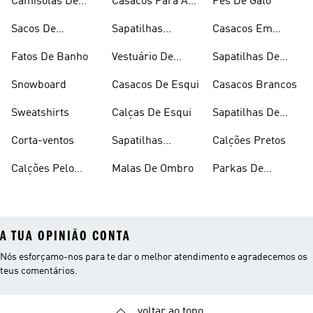
Camisolas De
Casacos Para A
Pés De Gato
Alças
Chuva
Sacos De
Sapatilhas
Casacos Em
Desporto
Brancas
Fleece
Fatos De Banho
Vestuário De
Sapatilhas De
Desporto
Halterofilismo
Snowboard
Casacos De Esqui
Casacos Brancos
Sweatshirts
Calças De Esqui
Sapatilhas De
Basquetebol
Corta-ventos
Sapatilhas
Calções Pretos
Vermelhas
Calções Pelo
Malas De Ombro
Parkas De
Joelho
Inverno
A TUA OPINIÃO CONTA
Nós esforçamo-nos para te dar o melhor atendimento e agradecemos os
teus comentários.
voltar ao topo