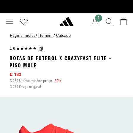
1
/
/
Página inicial
Homem
Calçado
4.8
(5)
BOTAS DE FUTEBOL X CRAZYFAST ELITE –
PISO MOLE
Preço com desconto
€ 182
€ 260 Último melhor preço
-30%
Desconto
€ 260 Preço original