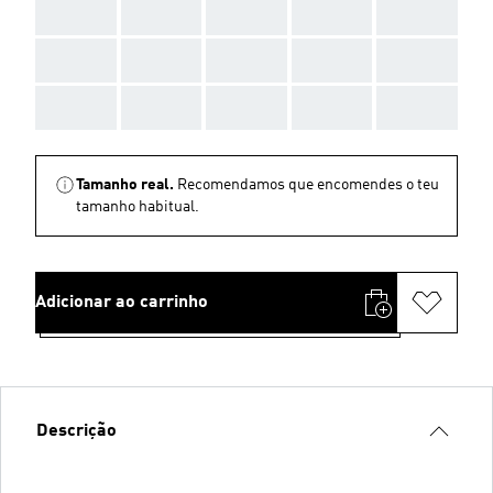
AAA
AAA
AAA
AAA
AAA
AAA
AAA
AAA
AAA
AAA
AAA
AAA
AAA
AAA
AAA
Tamanho real.
Recomendamos que encomendes o teu
tamanho habitual.
Adicionar ao carrinho
Descrição