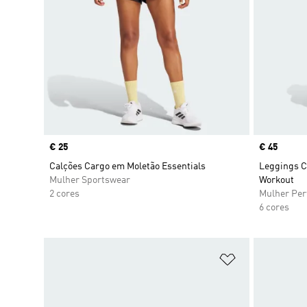
Price
€ 25
Price
€ 45
Calções Cargo em Moletão Essentials
Leggings C
Mulher Sportswear
Workout
2 cores
Mulher Pe
6 cores
Adicionar à Li