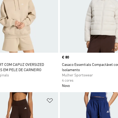
Price
€ 80
RT COM CAPUZ OVERSIZED
Casaco Essentials Compactável c
S EM PELE DE CARNEIRO
Isolamento
ginals
Mulher Sportswear
4 cores
Novo
sta de Desejos
Adicionar à Lista de Desejos