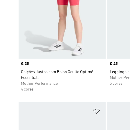
Price
€ 35
Price
€ 45
Calções Justos com Bolso Oculto Optimé
Leggings c
Essentials
Mulher Pe
Mulher Performance
5 cores
4 cores
Adicionar à Li