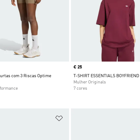
Price
€ 25
urtas com 3 Riscas Optime
T-SHIRT ESSENTIALS BOYFRIEND
Mulher Originals
rformance
7 cores
sta de Desejos
Adicionar à Lista de Desejos