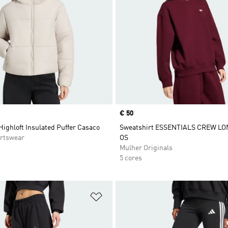
Price
€ 50
Highloft Insulated Puffer Casaco
Sweatshirt ESSENTIALS CREW L
rtswear
OS
Mulher Originals
5 cores
sta de Desejos
Adicionar à Lista de Desejos