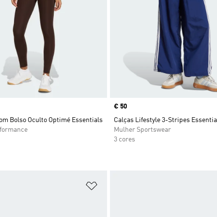
Price
€ 50
om Bolso Oculto Optimé Essentials
Calças Lifestyle 3-Stripes Essentia
rformance
Mulher Sportswear
3 cores
sta de Desejos
Adicionar à Lista de Desejos