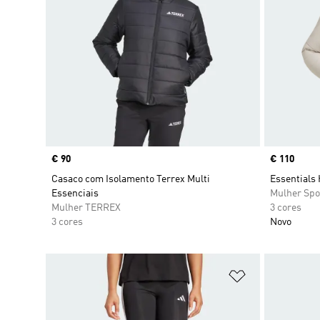
Price
€ 90
Price
€ 110
Casaco com Isolamento Terrex Multi
Essentials 
Essenciais
Mulher Spo
Mulher TERREX
3 cores
3 cores
Novo
Adicionar à Li