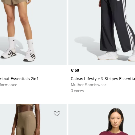
Price
€ 50
kout Essentials 2in1
Calças Lifestyle 3-Stripes Essentia
rformance
Mulher Sportswear
3 cores
sta de Desejos
Adicionar à Lista de Desejos