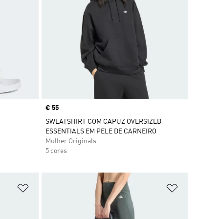
Price
€ 55
SWEATSHIRT COM CAPUZ OVERSIZED
ESSENTIALS EM PELE DE CARNEIRO
Mulher Originals
5 cores
Adicionar à Lista de Desejos
Adicionar à