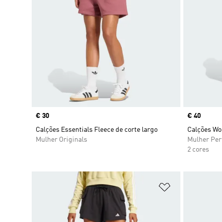
Price
€ 30
Price
€ 40
Calções Essentials Fleece de corte largo
Calções Wor
Mulher Originals
Mulher Pe
2 cores
Adicionar à Li