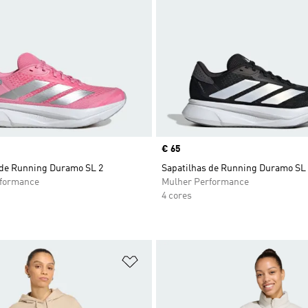
Price
€ 65
 de Running Duramo SL 2
Sapatilhas de Running Duramo SL
rformance
Mulher Performance
4 cores
sta de Desejos
Adicionar à Lista de Desejos