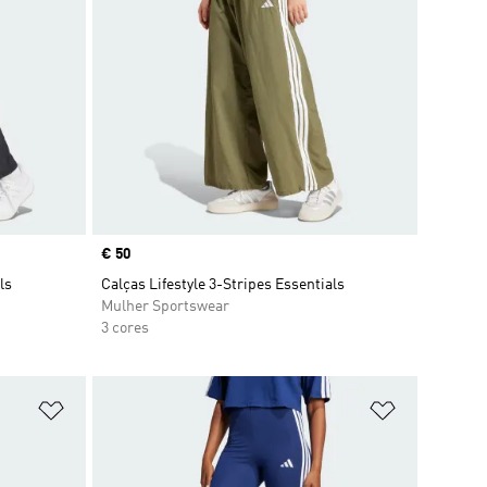
Price
€ 50
ls
Calças Lifestyle 3-Stripes Essentials
Mulher Sportswear
3 cores
Adicionar à Lista de Desejos
Adicionar à