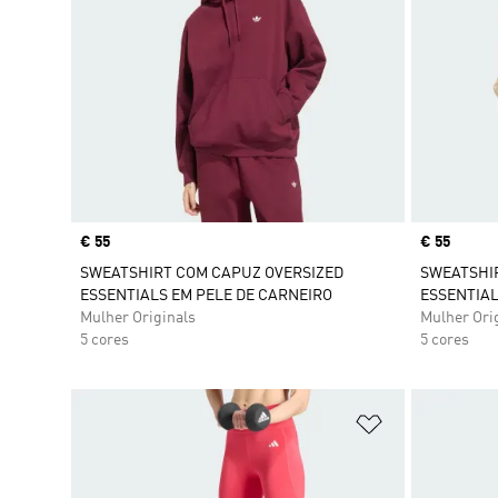
Price
€ 55
Price
€ 55
SWEATSHIRT COM CAPUZ OVERSIZED
SWEATSHI
ESSENTIALS EM PELE DE CARNEIRO
ESSENTIAL
Mulher Originals
Mulher Ori
5 cores
5 cores
Adicionar à Li