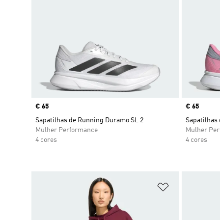
Price
€ 65
Price
€ 65
Sapatilhas de Running Duramo SL 2
Sapatilhas
Mulher Performance
Mulher Pe
4 cores
4 cores
Adicionar à Li