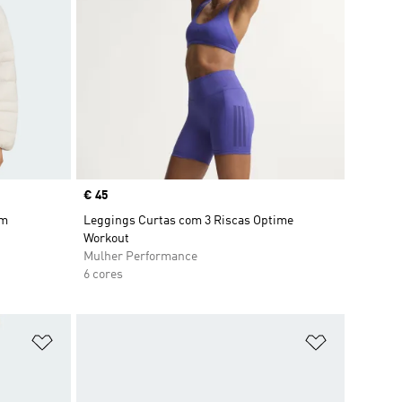
Price
€ 45
om
Leggings Curtas com 3 Riscas Optime
Workout
Mulher Performance
6 cores
Adicionar à Lista de Desejos
Adicionar à