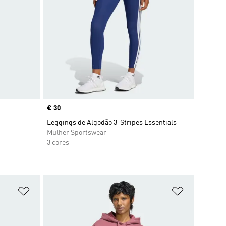
Price
€ 30
Leggings de Algodão 3-Stripes Essentials
Mulher Sportswear
3 cores
Adicionar à Lista de Desejos
Adicionar à