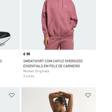
Price
€ 55
 2
SWEATSHIRT COM CAPUZ OVERSIZED
ESSENTIALS EM PELE DE CARNEIRO
Mulher Originals
5 cores
Adicionar à Lista de Desejos
Adicionar à