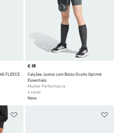
Price
€ 35
ONG FLEECE
Calções Justos com Bolso Oculto Optimé
Essentials
Mulher Performance
4 cores
Novo
Adicionar à Lista de Desejos
Adicionar à