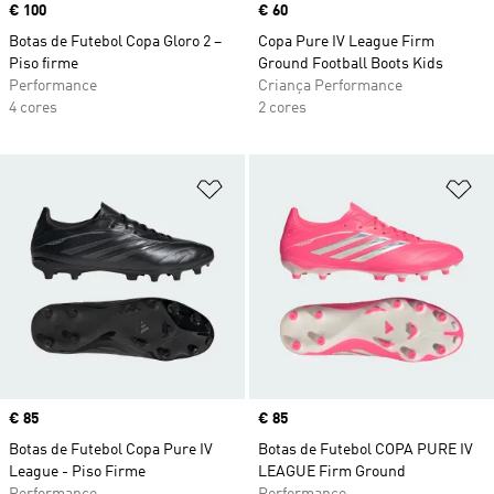
Price
€ 100
Price
€ 60
Botas de Futebol Copa Gloro 2 –
Copa Pure IV League Firm
Piso firme
Ground Football Boots Kids
Performance
Criança Performance
4 cores
2 cores
Adicionar à Lista de Desejos
Ad
Price
€ 85
Price
€ 85
Botas de Futebol Copa Pure IV
Botas de Futebol COPA PURE IV
League - Piso Firme
LEAGUE Firm Ground