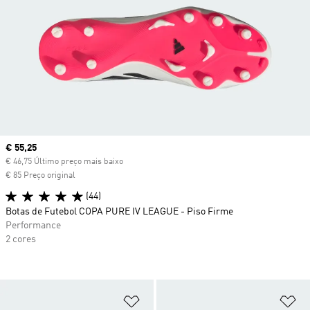
Current price
€ 55,25
€ 46,75 Último preço mais baixo
€ 85 Preço original
(44)
Botas de Futebol COPA PURE IV LEAGUE - Piso Firme
Performance
2 cores
Adicionar à Lista de Desejos
Ad