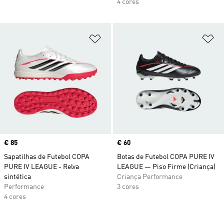
4 cores
Adicionar à Lista de Desejos
Ad
Price
€ 85
Price
€ 60
Sapatilhas de Futebol COPA
Botas de Futebol COPA PURE IV
PURE IV LEAGUE - Relva
LEAGUE — Piso Firme (Criança)
sintética
Criança Performance
Performance
3 cores
4 cores