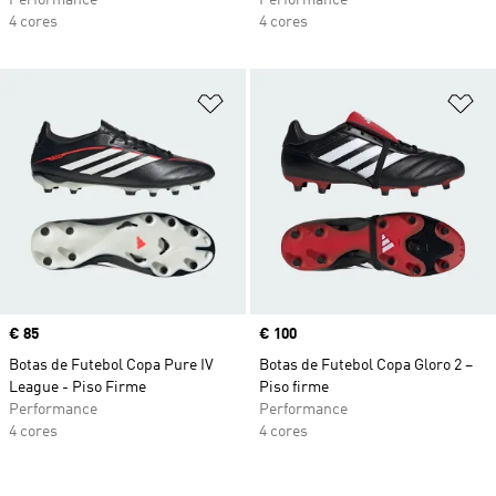
Performance
Performance
4 cores
4 cores
Adicionar à Lista de Desejos
Ad
Price
€ 85
Price
€ 100
Botas de Futebol Copa Pure IV
Botas de Futebol Copa Gloro 2 –
League - Piso Firme
Piso firme
Performance
Performance
4 cores
4 cores