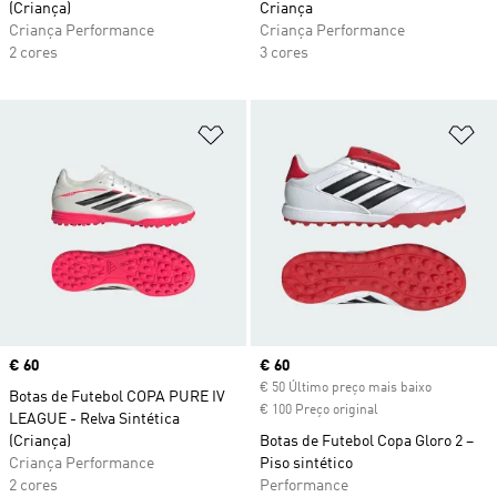
(Criança)
Criança
Criança Performance
Criança Performance
2 cores
3 cores
Adicionar à Lista de Desejos
Ad
Price
€ 60
Current price
€ 60
€ 50 Último preço mais baixo
Botas de Futebol COPA PURE IV
€ 100 Preço original
LEAGUE - Relva Sintética
(Criança)
Botas de Futebol Copa Gloro 2 –
Criança Performance
Piso sintético
2 cores
Performance