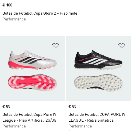
Price
€ 100
Botas de Futebol Copa Gloro 2 – Piso mole
Performance
Adicionar à Lista de Desejos
Ad
Price
€ 85
Price
€ 85
Botas de Futebol Copa Pure IV
Botas de Futebol COPA PURE IV
League - Piso Artificial (2G/3G)
LEAGUE - Relva Sintética
Performance
Performance