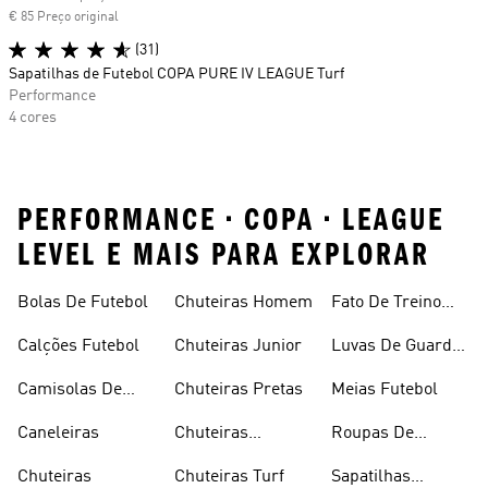
€ 85 Preço original
(31)
Sapatilhas de Futebol COPA PURE IV LEAGUE Turf
Performance
4 cores
PERFORMANCE • COPA • LEAGUE
LEVEL E MAIS PARA EXPLORAR
Bolas De Futebol
Chuteiras Homem
Fato De Treino
Futebol
Calções Futebol
Chuteiras Junior
Luvas De Guarda
Redes
Camisolas De
Chuteiras Pretas
Meias Futebol
Futebol
Caneleiras
Chuteiras
Roupas De
Sintético
Futebol
Chuteiras
Chuteiras Turf
Sapatilhas