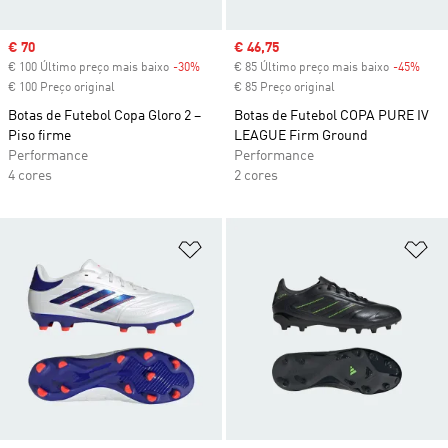
Sale price
€ 70
Sale price
€ 46,75
€ 100 Último preço mais baixo
-30%
Discount
€ 85 Último preço mais baixo
-45%
Disc
€ 100 Preço original
€ 85 Preço original
Botas de Futebol Copa Gloro 2 –
Botas de Futebol COPA PURE IV
Piso firme
LEAGUE Firm Ground
Performance
Performance
4 cores
2 cores
Adicionar à Lista de Desejos
Ad