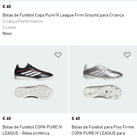
Price
€ 60
Botas de Futebol Copa Pure IV League Firm Ground para Criança
Criança Performance
2 cores
Novo
Adicionar à Lista de Desejos
Ad
Price
€ 60
Price
€ 60
Botas de Futebol COPA PURE IV
Botas de Futebol para Piso Firme
LEAGUE - Relva sintética
COPA PURE IV LEAGUE para