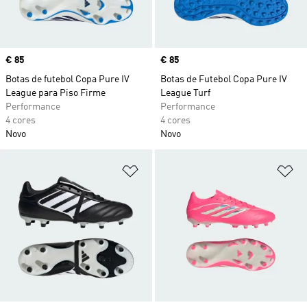
Price
€ 85
Price
€ 85
Botas de futebol Copa Pure IV
Botas de Futebol Copa Pure IV
League para Piso Firme
League Turf
Performance
Performance
4 cores
4 cores
Novo
Novo
Adicionar à Lista de Desejos
Ad