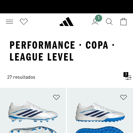
1
PERFORMANCE · COPA ·
LEAGUE LEVEL
3
27 resultados
Adicionar à Lista de Desejos
Ad