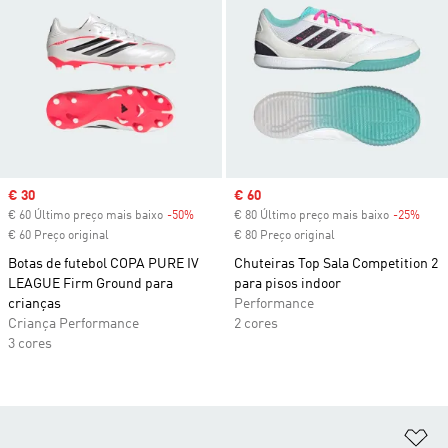
Sale price
€ 30
Sale price
€ 60
€ 60 Último preço mais baixo
-50%
Discount
€ 80 Último preço mais baixo
-25%
Disc
€ 60 Preço original
€ 80 Preço original
Botas de futebol COPA PURE IV
Chuteiras Top Sala Competition 2
LEAGUE Firm Ground para
para pisos indoor
crianças
Performance
Criança Performance
2 cores
3 cores
Ad