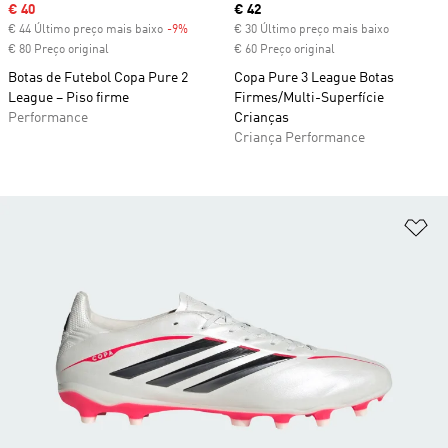
Sale price
€ 40
Current price
€ 42
€ 44 Último preço mais baixo
-9%
Discount
€ 30 Último preço mais baixo
€ 80 Preço original
€ 60 Preço original
Botas de Futebol Copa Pure 2
Copa Pure 3 League Botas
League – Piso firme
Firmes/Multi-Superfície
Performance
Crianças
Criança Performance
Ad