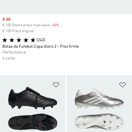
Sale price
€ 60
€ 100 Último preço mais baixo
-40%
Discount
€ 100 Preço original
(243)
Botas de Futebol Copa Gloro 2 – Piso firme
Performance
4 cores
Adicionar à Lista de Desejos
Ad