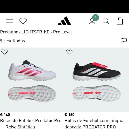
1
Predator · LIGHTSTRIKE · Pro Level
3
9 resultados
Adicionar à Lista de Desejos
Adicionar à Lista de Desejo
Price
€ 140
Price
€ 160
Botas de Futebol Predator Pro
Botas de Futebol com Língua
— Relva Sintética
dobrada PREDATOR PRO -