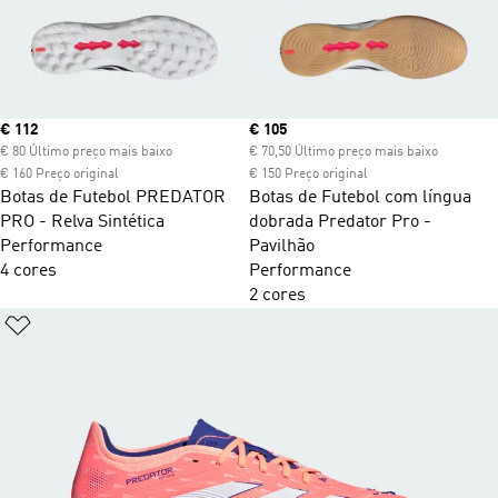
Current price
€ 112
Current price
€ 105
€ 80 Último preço mais baixo
€ 70,50 Último preço mais baixo
€ 160 Preço original
€ 150 Preço original
Botas de Futebol PREDATOR
Botas de Futebol com língua
PRO - Relva Sintética
dobrada Predator Pro -
Performance
Pavilhão
4 cores
Performance
2 cores
Adicionar à Lista de Desejos