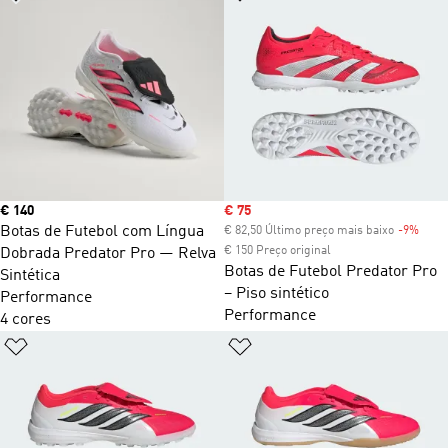
Price
€ 140
Sale price
€ 75
Botas de Futebol com Língua
€ 82,50 Último preço mais baixo
-9%
Disc
€ 150 Preço original
Dobrada Predator Pro — Relva
Botas de Futebol Predator Pro
Sintética
– Piso sintético
Performance
Performance
4 cores
Adicionar à Lista de Desejos
Adicionar à Lista de Desejo