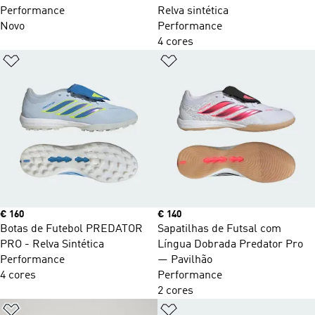
Performance
Relva sintética
Novo
Performance
4 cores
Adicionar à Lista de Desejos
Adicionar à Lista de Desejo
Price
€ 160
Price
€ 140
Botas de Futebol PREDATOR
Sapatilhas de Futsal com
PRO - Relva Sintética
Língua Dobrada Predator Pro
Performance
— Pavilhão
4 cores
Performance
2 cores
Adicionar à Lista de Desejos
Adicionar à Lista de Desejo