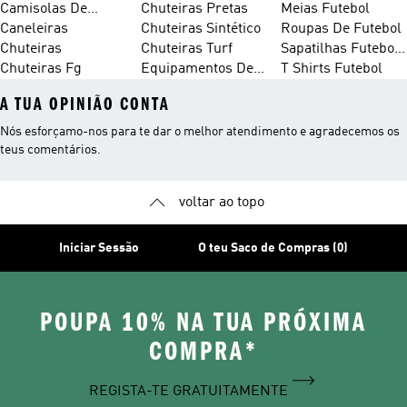
Camisolas De
Chuteiras Pretas
Redes
Meias Futebol
Futebol
Caneleiras
Chuteiras Sintético
Roupas De Futebol
Chuteiras
Chuteiras Turf
Sapatilhas Futebol
Chuteiras Fg
Equipamentos De
Salão
T Shirts Futebol
A TUA OPINIÃO CONTA
Nós esforçamo-nos para te dar o melhor atendimento e agradecemos os
teus comentários.
voltar ao topo
Iniciar Sessão
O teu Saco de Compras (0)
POUPA 10% NA TUA PRÓXIMA
COMPRA*
REGISTA-TE GRATUITAMENTE