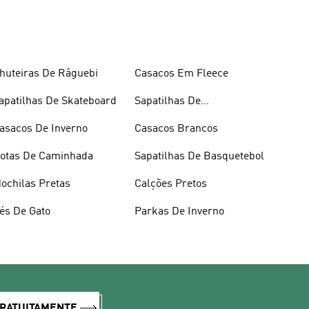
huteiras De Râguebi
Casacos Em Fleece
apatilhas De Skateboard
Sapatilhas De
Halterofilismo
asacos De Inverno
Casacos Brancos
otas De Caminhada
Sapatilhas De Basquetebol
ochilas Pretas
Calções Pretos
és De Gato
Parkas De Inverno
GRATUITAMENTE