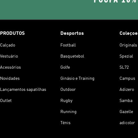
PRODUTOS
Desportos
Coleçoe
Calçado
Football
Originals
Vestuário
Basquetebol
Spezial
Acessórios
Golfe
SL72
Novidades
Ginásio e Training
Campus
Lançamentos sapatilhas
Outdoor
Adizero
Outlet
Rugby
Samba
Running
Gazelle
Ténis
adicolor