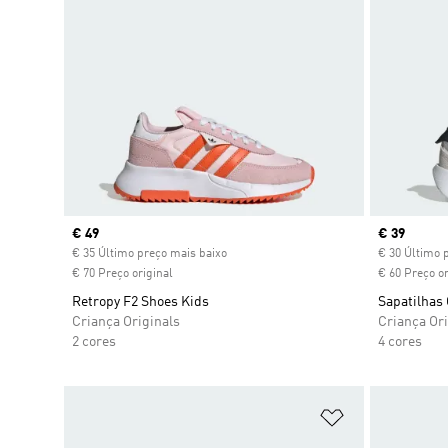
Current price
€ 49
Current pr
€ 39
€ 35 Último preço mais baixo
€ 30 Último 
€ 70 Preço original
€ 60 Preço or
Retropy F2 Shoes Kids
Sapatilhas 
Criança Originals
Criança Ori
2 cores
4 cores
Adicionar à Li