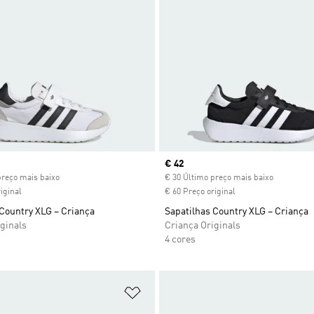
ice
Current price
€ 42
preço mais baixo
€ 30 Último preço mais baixo
iginal
€ 60 Preço original
Country XLG – Criança
Sapatilhas Country XLG – Criança
ginals
Criança Originals
4 cores
sta de Desejos
Adicionar à Lista de Desejos