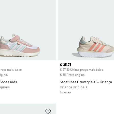
ice
Current price
€ 35,75
preço mais baixo
€ 27,50 Último preço mais baixo
iginal
€ 55 Preço original
 Shoes Kids
Sapatilhas Country XLG – Criança
ginals
Criança Originals
4 cores
sta de Desejos
Adicionar à Lista de Desejos