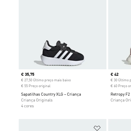
Current price
€ 35,75
Current pr
€ 42
€ 27,50 Último preço mais baixo
€ 30 Último 
€ 55 Preço original
€ 60 Preço or
Sapatilhas Country XLG – Criança
Retropy F2
Criança Originals
Criança Ori
4 cores
Adicionar à Li