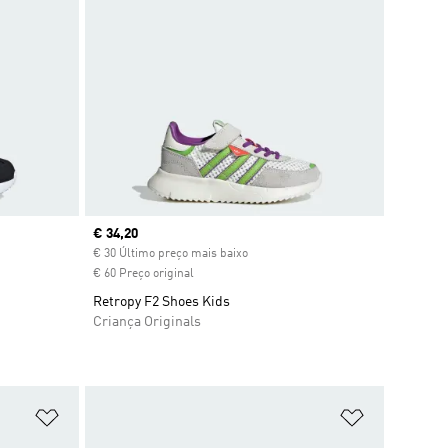
Current price
€ 34,20
€ 30 Último preço mais baixo
€ 60 Preço original
Retropy F2 Shoes Kids
Criança Originals
Adicionar à Lista de Desejos
Adicionar à