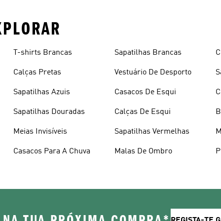
XPLORAR
T-shirts Brancas
Sapatilhas Brancas
C
Calças Pretas
Vestuário De Desporto
S
Sapatilhas Azuis
Casacos De Esqui
C
Sapatilhas Douradas
Calças De Esqui
B
Meias Invisíveis
Sapatilhas Vermelhas
M
Casacos Para A Chuva
Malas De Ombro
P
 NA TUA PRÓXIMA COMPRA*
REGISTA-TE 