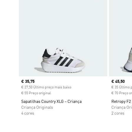
Current price
€ 35,75
Current pr
€ 45,50
€ 27,50 Último preço mais baixo
€ 35 Último 
€ 55 Preço original
€ 70 Preço or
Sapatilhas Country XLG – Criança
Retropy F2
Criança Originals
Criança Ori
4 cores
2 cores