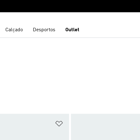
Calçado
Desportos
Outlet
sta de Desejos
Adicionar à Lista de Desejos