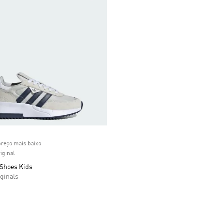
ice
preço mais baixo
iginal
 Shoes Kids
ginals