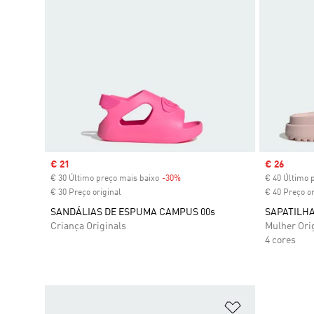
Sale price
€ 21
Sale price
€ 26
€ 30 Último preço mais baixo
-30%
Discount
€ 40 Último 
€ 30 Preço original
€ 40 Preço or
SANDÁLIAS DE ESPUMA CAMPUS 00s
SAPATILHA
Criança Originals
Mulher Ori
4 cores
Adicionar à Li