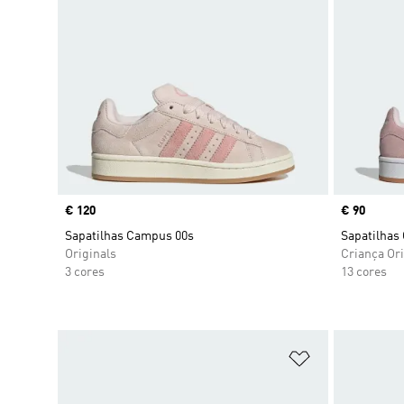
Price
€ 120
Price
€ 90
Sapatilhas Campus 00s
Sapatilhas
Originals
Criança Ori
3 cores
13 cores
Adicionar à Li