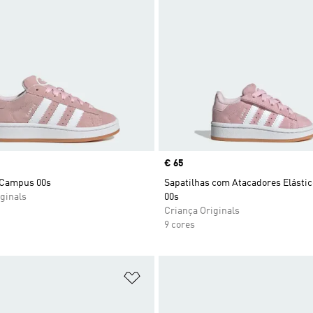
Price
€ 65
 Campus 00s
Sapatilhas com Atacadores Elást
ginals
00s
Criança Originals
9 cores
sta de Desejos
Adicionar à Lista de Desejos