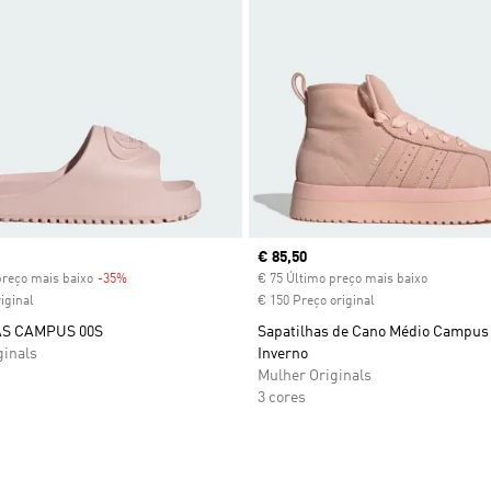
Current price
€ 85,50
preço mais baixo
-35%
Discount
€ 75 Último preço mais baixo
iginal
€ 150 Preço original
S CAMPUS 00S
Sapatilhas de Cano Médio Campus
ginals
Inverno
Mulher Originals
3 cores
sta de Desejos