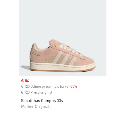
Sale price
€ 84
€ 120 Último preço mais baixo
-30%
Discount
€ 120 Preço original
Sapatilhas Campus 00s
Mulher Originals