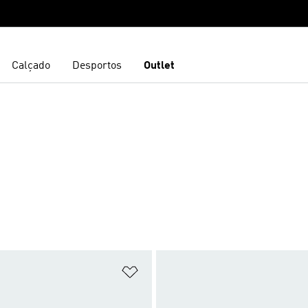
Calçado
Desportos
Outlet
sta de Desejos
Adicionar à Lista de Desejos