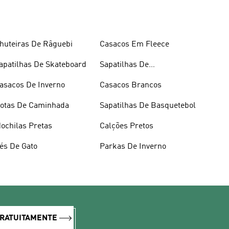
huteiras De Râguebi
Casacos Em Fleece
apatilhas De Skateboard
Sapatilhas De
Halterofilismo
asacos De Inverno
Casacos Brancos
otas De Caminhada
Sapatilhas De Basquetebol
ochilas Pretas
Calções Pretos
és De Gato
Parkas De Inverno
GRATUITAMENTE