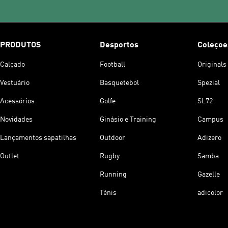
PRODUTOS
Desportos
Coleçoe
Calçado
Football
Originals
Vestuário
Basquetebol
Spezial
Acessórios
Golfe
SL72
Novidades
Ginásio e Training
Campus
Lançamentos sapatilhas
Outdoor
Adizero
Outlet
Rugby
Samba
Running
Gazelle
Ténis
adicolor