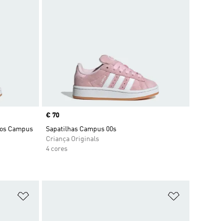
Price
€ 70
icos Campus
Sapatilhas Campus 00s
Criança Originals
4 cores
Adicionar à Lista de Desejos
Adicionar à