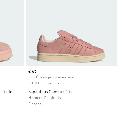
Current price
€ 65
€ 52 Último preço mais baixo
€ 130 Preço original
 00s de
Sapatilhas Campus 00s
Homem Originals
2 cores