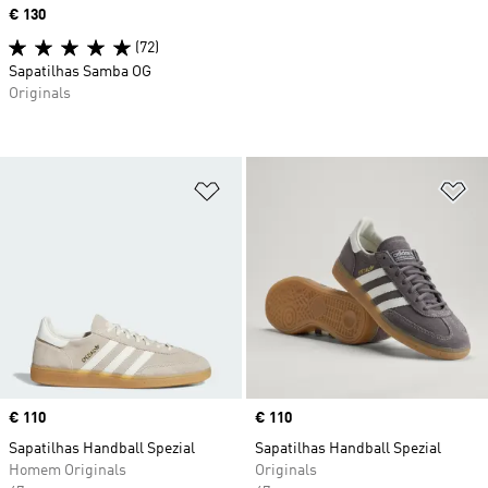
Price
€ 130
(72)
Sapatilhas Samba OG
Originals
Adicionar à Lista de Desejos
Ad
Price
€ 110
Price
€ 110
Sapatilhas Handball Spezial
Sapatilhas Handball Spezial
Homem Originals
Originals