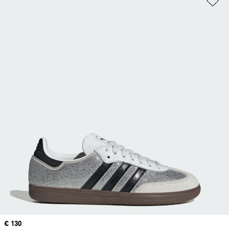
Price
€ 130