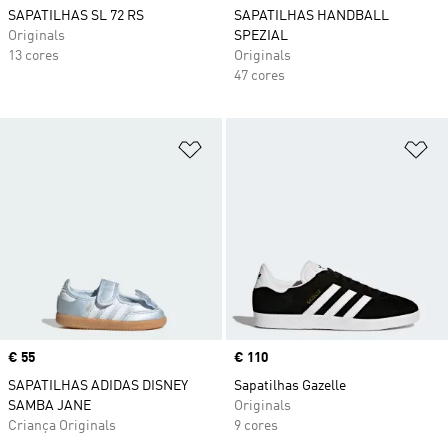
SAPATILHAS SL 72 RS
SAPATILHAS HANDBALL
Originals
SPEZIAL
13 cores
Originals
47 cores
Adicionar à Lista de Desejos
Ad
Price
€ 55
Price
€ 110
SAPATILHAS ADIDAS DISNEY
Sapatilhas Gazelle
SAMBA JANE
Originals
Criança Originals
9 cores