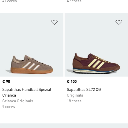
47 cores
47 cores
Adicionar à Lista de Desejos
Ad
Price
€ 90
Price
€ 100
Sapatilhas Handball Spezial –
Sapatilhas SL72 OG
Criança
Originals
Criança Originals
18 cores
9 cores