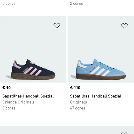
3 cores
2 cores
Adicionar à Lista de Desejos
Ad
Price
€ 90
Price
€ 110
Sapatilhas Handball Spezial
Sapatilhas Handball Spezial
Criança Originals
Originals
9 cores
47 cores
Ad