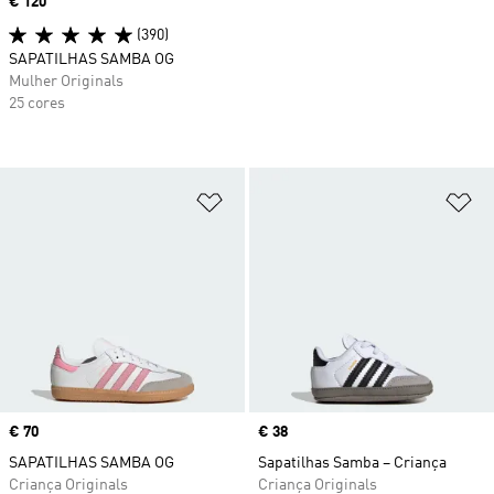
Price
€ 120
(390)
SAPATILHAS SAMBA OG
Mulher Originals
25 cores
Adicionar à Lista de Desejos
Ad
Price
€ 70
Price
€ 38
SAPATILHAS SAMBA OG
Sapatilhas Samba – Criança
Criança Originals
Criança Originals