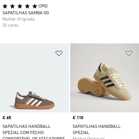
(390)
SAPATILHAS SAMBA OG
Mulher Originals
25 cores
Adicionar à Lista de Desejos
Ad
Price
€ 65
Price
€ 110
SAPATILHAS HANDBALL
SAPATILHAS HANDBALL
SPEZIAL COM FECHO
SPEZIAL