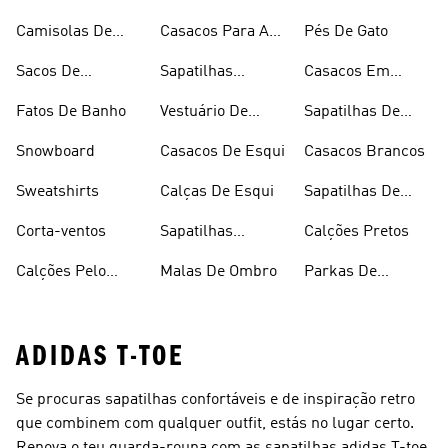
Camisolas De
Casacos Para A
Pés De Gato
Alças
Chuva
Sacos De
Sapatilhas
Casacos Em
Desporto
Brancas
Fleece
Fatos De Banho
Vestuário De
Sapatilhas De
Desporto
Halterofilismo
Snowboard
Casacos De Esqui
Casacos Brancos
Sweatshirts
Calças De Esqui
Sapatilhas De
Basquetebol
Corta-ventos
Sapatilhas
Calções Pretos
Vermelhas
Calções Pelo
Malas De Ombro
Parkas De
Joelho
Inverno
ADIDAS T-TOE
Se procuras sapatilhas confortáveis e de inspiração retro
que combinem com qualquer outfit, estás no lugar certo.