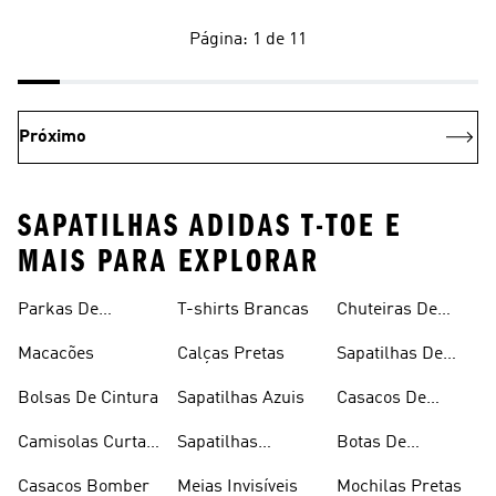
Página: 1 de 11
Próximo
SAPATILHAS ADIDAS T-TOE E
MAIS PARA EXPLORAR
Parkas De
T-shirts Brancas
Chuteiras De
Inverno
Râguebi
Macacões
Calças Pretas
Sapatilhas De
Skateboard
Bolsas De Cintura
Sapatilhas Azuis
Casacos De
Inverno
Camisolas Curtas
Sapatilhas
Botas De
De Verão
Douradas
Caminhada
Casacos Bomber
Meias Invisíveis
Mochilas Pretas