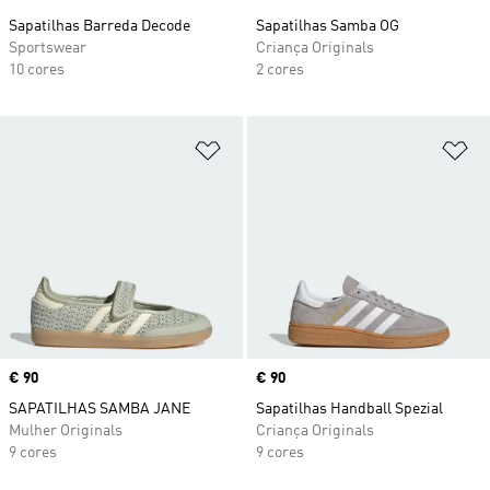
Sapatilhas Barreda Decode
Sapatilhas Samba OG
Sportswear
Criança Originals
10 cores
2 cores
Adicionar à Lista de Desejos
Ad
Price
€ 90
Price
€ 90
SAPATILHAS SAMBA JANE
Sapatilhas Handball Spezial
Mulher Originals
Criança Originals
9 cores
9 cores