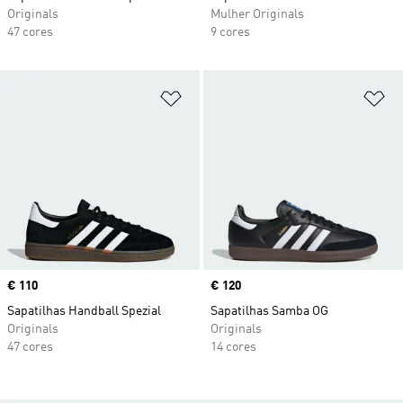
Originals
Mulher Originals
47 cores
9 cores
Adicionar à Lista de Desejos
Ad
Price
€ 110
Price
€ 120
Sapatilhas Handball Spezial
Sapatilhas Samba OG
Originals
Originals
47 cores
14 cores