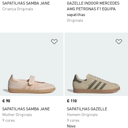
SAPATILHAS SAMBA JANE
GAZELLE INDOOR MERCEDES
Criança Originals
AMG PETRONAS F1 EQUIPA
sapatilhas
Originals
Adicionar à Lista de Desejos
Ad
Price
€ 90
Price
€ 110
SAPATILHAS SAMBA JANE
SAPATILHAS GAZELLE
Mulher Originals
Homem Originals
9 cores
9 cores
Novo