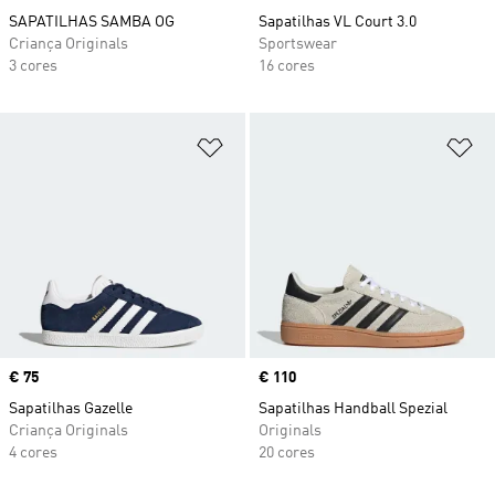
SAPATILHAS SAMBA OG
Sapatilhas VL Court 3.0
Criança Originals
Sportswear
3 cores
16 cores
Adicionar à Lista de Desejos
Ad
Price
€ 75
Price
€ 110
Sapatilhas Gazelle
Sapatilhas Handball Spezial
Criança Originals
Originals
4 cores
20 cores