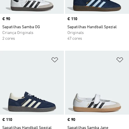
Price
€ 90
Price
€ 110
Sapatilhas Samba OG
Sapatilhas Handball Spezial
Criança Originals
Originals
2 cores
47 cores
Adicionar à Lista de Desejos
Ad
Price
€ 110
Price
€ 90
Sapatilhas Handball Spezial
Sapatilhas Samba Jane