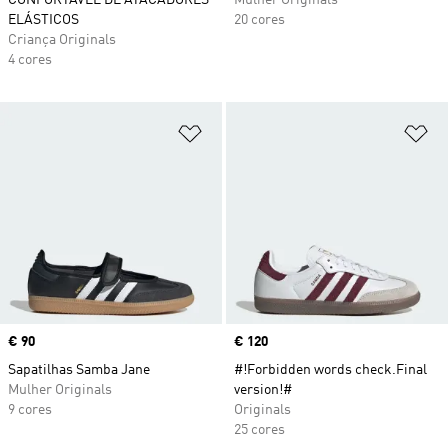
CONFORTÁVEL DE ATACADORES
Mulher Originals
ELÁSTICOS
20 cores
Criança Originals
4 cores
Adicionar à Lista de Desejos
Ad
Price
€ 90
Price
€ 120
Sapatilhas Samba Jane
#!Forbidden words check.Final
Mulher Originals
version!#
9 cores
Originals
25 cores