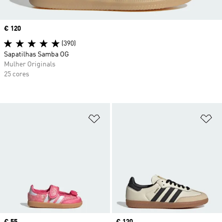
Price
€ 120
(390)
Sapatilhas Samba OG
Mulher Originals
25 cores
Adicionar à Lista de Desejos
Ad