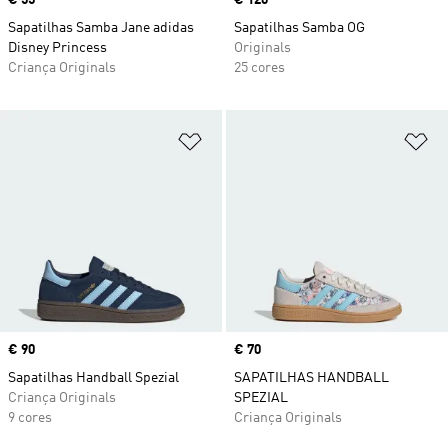
Price
€ 55
Price
€ 120
Sapatilhas Samba Jane adidas
Sapatilhas Samba OG
Disney Princess
Originals
Criança Originals
25 cores
Adicionar à Lista de Desejos
Ad
Price
€ 90
Price
€ 70
Sapatilhas Handball Spezial
SAPATILHAS HANDBALL
Criança Originals
SPEZIAL
9 cores
Criança Originals