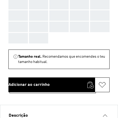
AAA
AAA
AAA
AAA
AAA
AAA
AAA
AAA
AAA
AAA
AAA
AAA
AAA
AAA
AAA
AAA
AAA
Tamanho real.
Recomendamos que encomendes o teu
tamanho habitual.
Adicionar ao carrinho
Descrição