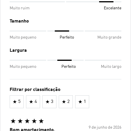
Muito ruim
Excelente
Tamanho
Muito pequeno
Perfeito
Muito grande
Largura
Muito pequeno
Perfeito
Muito largo
Filtrar por classificação
5
4
3
2
1
9 de junho de 2026
Bom amortecimento.