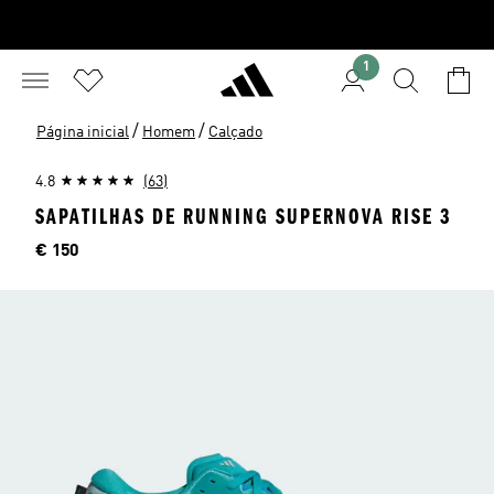
1
/
/
Página inicial
Homem
Calçado
4.8
(63)
SAPATILHAS DE RUNNING SUPERNOVA RISE 3
Preço
€ 150