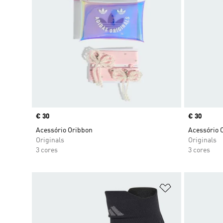
Price
€ 30
Price
€ 30
Acessório Oribbon
Acessório 
Originals
Originals
3 cores
3 cores
Adicionar à Li