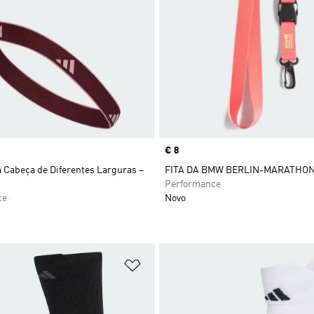
Price
€ 8
a Cabeça de Diferentes Larguras –
FITA DA BMW BERLIN-MARATHON
Performance
ce
Novo
sta de Desejos
Adicionar à Lista de Desejos