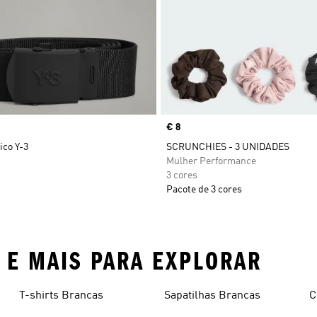
Price
€ 8
ico Y-3
SCRUNCHIES - 3 UNIDADES
Mulher Performance
3 cores
Pacote de 3 cores
R E MAIS PARA EXPLORAR
T-shirts Brancas
Sapatilhas Brancas
C