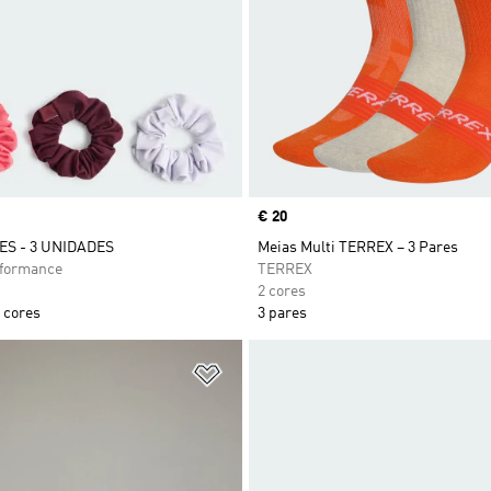
Price
€ 20
S - 3 UNIDADES
Meias Multi TERREX – 3 Pares
rformance
TERREX
2 cores
 cores
3 pares
sta de Desejos
Adicionar à Lista de Desejos