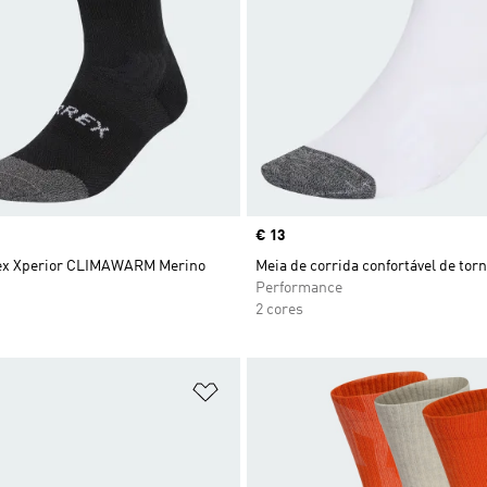
Price
€ 13
ex Xperior CLIMAWARM Merino
Meia de corrida confortável de tor
Performance
2 cores
sta de Desejos
Adicionar à Lista de Desejos