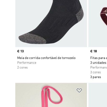
Price
€ 13
Price
€ 18
Meia de corrida confortável de tornozelo
Fitas para 
Performance
3 unidades
2 cores
Performan
3 cores
3 pares
Adicionar à Li