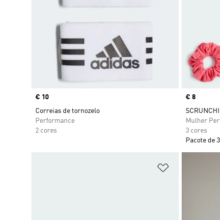
Price
€ 10
Price
€ 8
Correias de tornozelo
SCRUNCHIE
Performance
Mulher Pe
2 cores
3 cores
Pacote de 3
Adicionar à Li