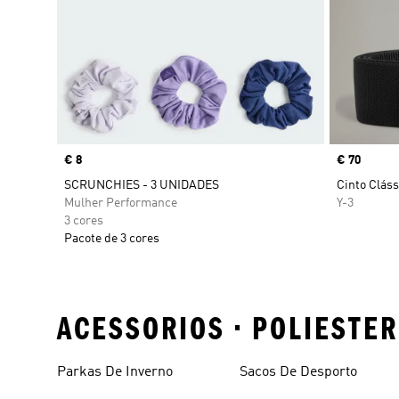
Price
€ 8
Price
€ 70
SCRUNCHIES - 3 UNIDADES
Cinto Cláss
Mulher Performance
Y-3
3 cores
Pacote de 3 cores
ACESSORIOS • POLIESTE
Parkas De Inverno
Sacos De Desporto