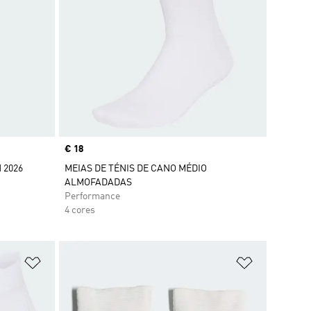
Price
€ 18
 2026
MEIAS DE TÉNIS DE CANO MÉDIO
ALMOFADADAS
Performance
4 cores
Adicionar à Lista de Desejos
Adicionar à