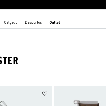
Calçado
Desportos
Outlet
STER
sta de Desejos
Adicionar à Lista de Desejos