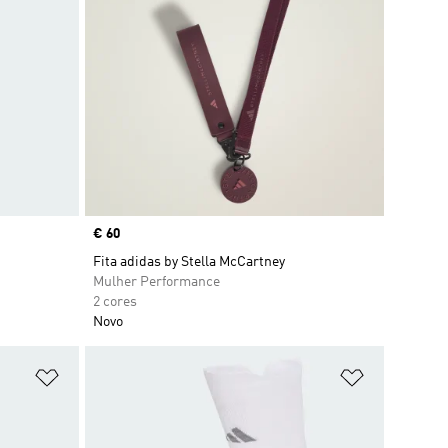
Price
€ 60
Fita adidas by Stella McCartney
Mulher Performance
2 cores
Novo
Adicionar à Lista de Desejos
Adicionar à