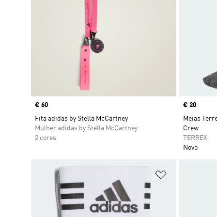
Price
€ 60
Price
€ 20
Fita adidas by Stella McCartney
Meias Terr
Mulher adidas by Stella McCartney
Crew
2 cores
TERREX
Novo
Adicionar à Li