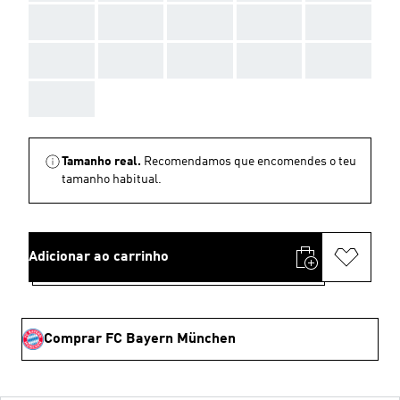
AAA
AAA
AAA
AAA
AAA
AAA
AAA
AAA
AAA
AAA
AAA
Tamanho real.
Recomendamos que encomendes o teu
tamanho habitual.
Adicionar ao carrinho
Comprar FC Bayern München