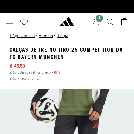
1
/
/
Página inicial
Homem
Roupa
CALÇAS DE TREINO TIRO 25 COMPETITION DO
FC BAYERN MÜNCHEN
Preço com desconto
€ 45,50
€ 65 Último melhor preço
-30%
Desconto
€ 65 Preço original