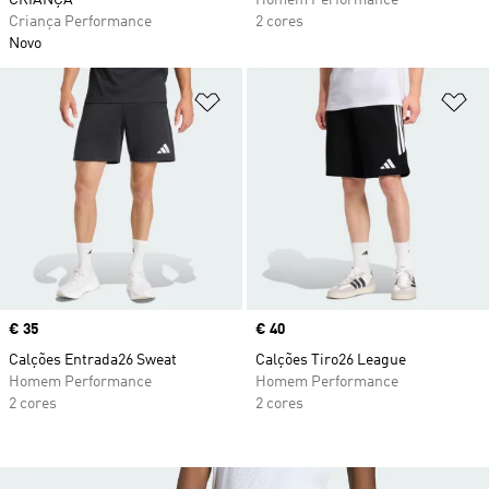
CRIANÇA
Homem Performance
Criança Performance
2 cores
Novo
Adicionar à Lista de Desejos
Ad
Price
€ 35
Price
€ 40
Calções Entrada26 Sweat
Calções Tiro26 League
Homem Performance
Homem Performance
2 cores
2 cores