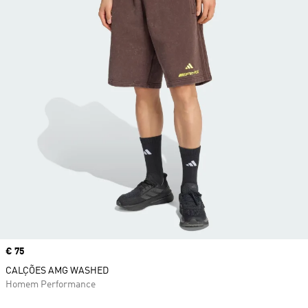
Price
€ 75
CALÇÕES AMG WASHED
Homem Performance