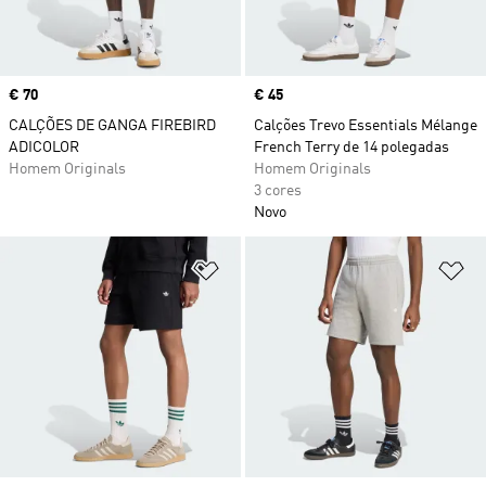
Price
€ 70
Price
€ 45
CALÇÕES DE GANGA FIREBIRD
Calções Trevo Essentials Mélange
ADICOLOR
French Terry de 14 polegadas
Homem Originals
Homem Originals
3 cores
Novo
Adicionar à Lista de Desejos
Ad