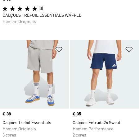
(3)
CALÇÕES TREFOIL ESSENTIALS WAFFLE
Homem Originals
Adicionar à Lista de Desejos
Ad
Price
€ 38
Price
€ 35
Calções Trefoil Essentials
Calções Entrada26 Sweat
Homem Originals
Homem Performance
3 cores
2 cores