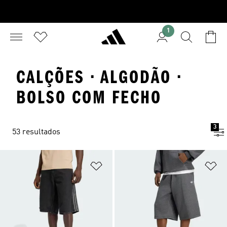
1
CALÇÕES · ALGODÃO ·
BOLSO COM FECHO
3
53 resultados
Adicionar à Lista de Desejos
Ad