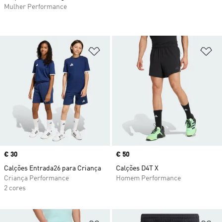
Mulher Performance
Adicionar à Lista de Desejos
Ad
Price
€ 30
Price
€ 50
Calções Entrada26 para Criança
Calções D4T X
Criança Performance
Homem Performance
2 cores