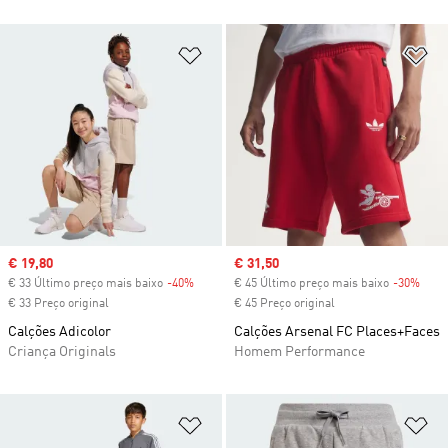
Adicionar à Lista de Desejos
Ad
Sale price
€ 19,80
Sale price
€ 31,50
€ 33 Último preço mais baixo
-40%
Discount
€ 45 Último preço mais baixo
-30%
Disc
€ 33 Preço original
€ 45 Preço original
Calções Adicolor
Calções Arsenal FC Places+Faces
Criança Originals
Homem Performance
Adicionar à Lista de Desejos
Ad