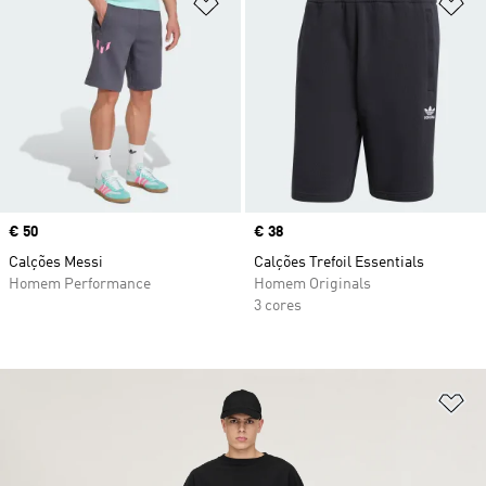
Adicionar à Lista de Desejos
Ad
Price
€ 50
Price
€ 38
Calções Messi
Calções Trefoil Essentials
Homem Performance
Homem Originals
3 cores
Ad