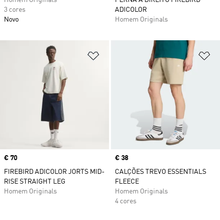
Homem Originals
PERNA A DIREITO FIREBIRD
3 cores
ADICOLOR
Novo
Homem Originals
Adicionar à Lista de Desejos
Ad
Price
€ 70
Price
€ 38
FIREBIRD ADICOLOR JORTS MID-
CALÇÕES TREVO ESSENTIALS
RISE STRAIGHT LEG
FLEECE
Homem Originals
Homem Originals
4 cores