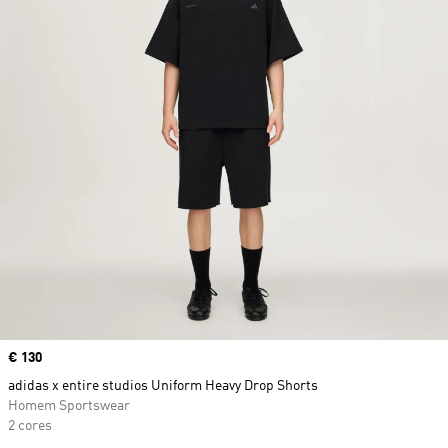
Price
€ 130
adidas x entire studios Uniform Heavy Drop Shorts
Homem Sportswear
2 cores