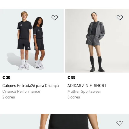
Adicionar à Lista de Desejos
Ad
Price
€ 30
Price
€ 55
Calções Entrada26 para Criança
ADIDAS Z.N.E. SHORT
Criança Performance
Mulher Sportswear
2 cores
3 cores
Ad