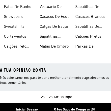
Desporto
Brancas
Fleece
Fatos De Banho
Vestuário De
Sapatilhas De
Desporto
Halterofilismo
Snowboard
Casacos De Esqui
Casacos Brancos
Sweatshirts
Calças De Esqui
Sapatilhas De
Basquetebol
Corta-ventos
Sapatilhas
Calções Pretos
Vermelhas
Calções Pelo
Malas De Ombro
Parkas De
Joelho
Inverno
A TUA OPINIÃO CONTA
Nós esforçamo-nos para te dar o melhor atendimento e agradecemos os
teus comentários.
voltar ao topo
Iniciar Sessão
O teu Saco de Compras (0)