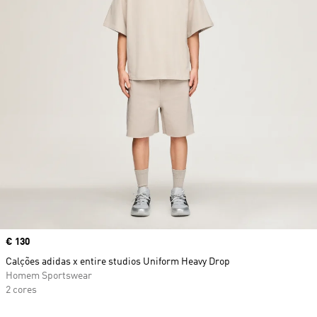
Price
€ 130
Calções adidas x entire studios Uniform Heavy Drop
Homem Sportswear
2 cores