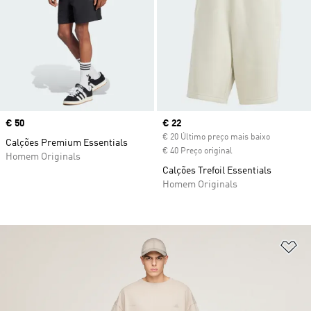
Price
€ 50
Current price
€ 22
€ 20 Último preço mais baixo
Calções Premium Essentials
€ 40 Preço original
Homem Originals
Calções Trefoil Essentials
Homem Originals
Ad