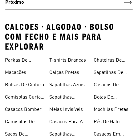
Próximo
CALCOES • ALGODAO • BOLSO
COM FECHO E MAIS PARA
EXPLORAR
Parkas De
T-shirts Brancas
Chuteiras De
Inverno
Râguebi
Macacões
Calças Pretas
Sapatilhas De
Skateboard
Bolsas De Cintura
Sapatilhas Azuis
Casacos De
Inverno
Camisolas Curtas
Sapatilhas
Botas De
De Verão
Douradas
Caminhada
Casacos Bomber
Meias Invisíveis
Mochilas Pretas
Camisolas De
Casacos Para A
Pés De Gato
Alças
Chuva
Sacos De
Sapatilhas
Casacos Em