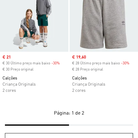
Sale price
€ 21
Sale price
€ 19,60
€ 30 Último preço mais baixo
-30%
Discount
€ 28 Último preço mais baixo
-30%
Disc
€ 30 Preço original
€ 28 Preço original
Calções
Calções
Criança Originals
Criança Originals
2 cores
2 cores
Página: 1 de 2