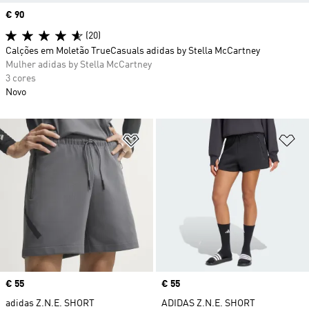
Price
€ 90
(20)
Calções em Moletão TrueCasuals adidas by Stella McCartney
Mulher adidas by Stella McCartney
3 cores
Novo
Adicionar à Lista de Desejos
Ad
Price
€ 55
Price
€ 55
adidas Z.N.E. SHORT
ADIDAS Z.N.E. SHORT