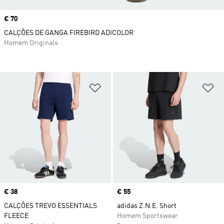
Price
€ 70
CALÇÕES DE GANGA FIREBIRD ADICOLOR
Homem Originals
Adicionar à Lista de Desejos
Ad
Price
€ 38
Price
€ 55
CALÇÕES TREVO ESSENTIALS
adidas Z.N.E. Short
FLEECE
Homem Sportswear