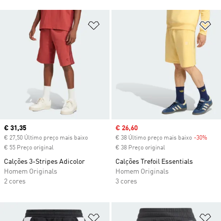
Adicionar à Lista de Desejos
Ad
Current price
€ 31,35
Sale price
€ 26,60
€ 27,50 Último preço mais baixo
€ 38 Último preço mais baixo
-30%
Disc
€ 55 Preço original
€ 38 Preço original
Calções 3-Stripes Adicolor
Calções Trefoil Essentials
Homem Originals
Homem Originals
2 cores
3 cores
Adicionar à Lista de Desejos
Ad