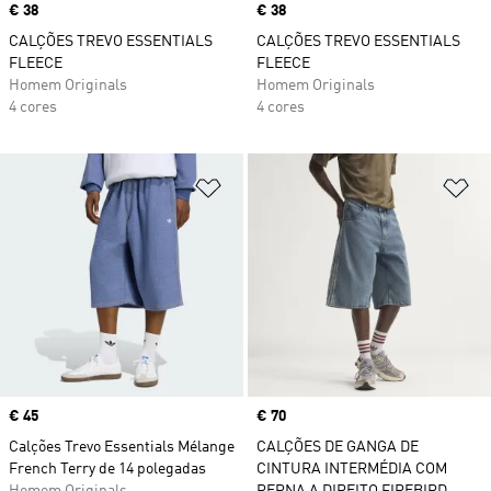
Price
€ 38
Price
€ 38
CALÇÕES TREVO ESSENTIALS
CALÇÕES TREVO ESSENTIALS
FLEECE
FLEECE
Homem Originals
Homem Originals
4 cores
4 cores
Adicionar à Lista de Desejos
Ad
Price
€ 45
Price
€ 70
Calções Trevo Essentials Mélange
CALÇÕES DE GANGA DE
French Terry de 14 polegadas
CINTURA INTERMÉDIA COM