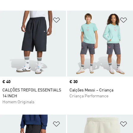
Adicionar à Lista de Desejos
Ad
Price
€ 40
Price
€ 30
CALÇÕES TREFOIL ESSENTIALS
Calções Messi – Criança
14 INCH
Criança Performance
Homem Originals
Adicionar à Lista de Desejos
Ad