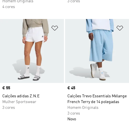
Homem Originals
3 cores
4 cores
Adicionar à Lista de Desejos
Ad
Price
€ 55
Price
€ 45
Calções adidas Z.N.E
Calções Trevo Essentials Mélange
Mulher Sportswear
French Terry de 14 polegadas
3 cores
Homem Originals
3 cores
Novo