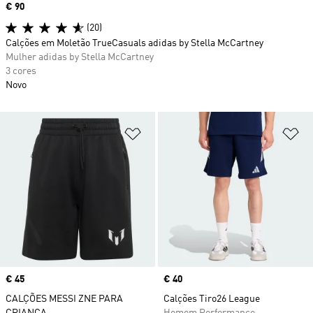
Price
€ 90
(20)
Calções em Moletão TrueCasuals adidas by Stella McCartney
Mulher adidas by Stella McCartney
3 cores
Novo
Adicionar à Lista de Desejos
Ad
Price
€ 45
Price
€ 40
CALÇÕES MESSI ZNE PARA
Calções Tiro26 League