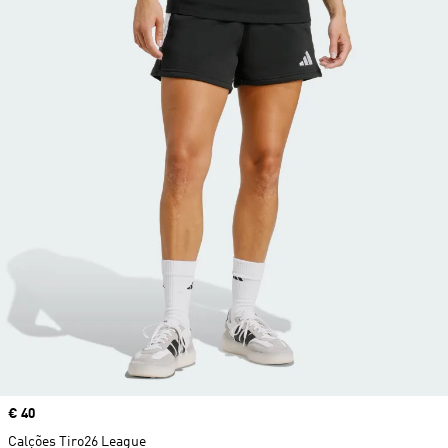
Price
€ 40
Calções Tiro26 League