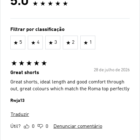
5.0
Filtrar por classificação
5
4
3
2
1
28 de julho de 2026
Great shorts
Great shorts, ideal length and good comfort through
out, great colours which match the Roma top perfectly
Rwja13
Traduzir
Útil?
0
0
Denunciar comentário