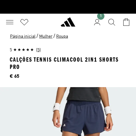
1
/
/
Página inicial
Mulher
Roupa
5
(5)
CALÇÕES TENNIS CLIMACOOL 2IN1 SHORTS
PRO
Preço
€ 65