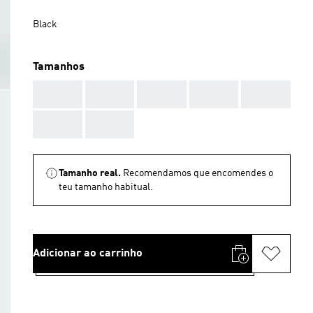
Black
Tamanhos
AAA
AAA
AAA
AAA
AAA
AAA
AAA
Tamanho real.
Recomendamos que encomendes o
teu tamanho habitual.
Adicionar ao carrinho