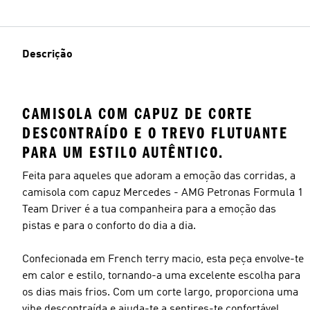
Descrição
CAMISOLA COM CAPUZ DE CORTE
DESCONTRAÍDO E O TREVO FLUTUANTE
PARA UM ESTILO AUTÊNTICO.
Feita para aqueles que adoram a emoção das corridas, a
camisola com capuz Mercedes - AMG Petronas Formula 1
Team Driver é a tua companheira para a emoção das
pistas e para o conforto do dia a dia.
Confecionada em French terry macio, esta peça envolve-te
em calor e estilo, tornando-a uma excelente escolha para
os dias mais frios. Com um corte largo, proporciona uma
vibe descontraída e ajuda-te a sentires-te confortável