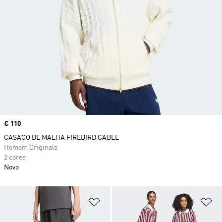
Price
€ 110
CASACO DE MALHA FIREBIRD CABLE
Homem Originals
2 cores
Novo
Adicionar à Lista de Desejos
Ad