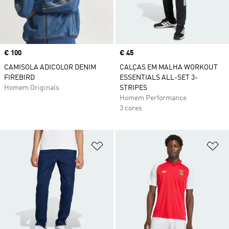
Price
€ 100
Price
€ 45
CAMISOLA ADICOLOR DENIM
CALÇAS EM MALHA WORKOUT
FIREBIRD
ESSENTIALS ALL-SET 3-
Homem Originals
STRIPES
Homem Performance
3 cores
Adicionar à Lista de Desejos
Ad