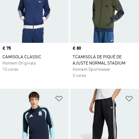
Price
€ 75
Price
€ 80
CAMISOLA CLASSIC
TCAMISOLA DE PIQUÉ DE
Homem Originals
AJUSTE NORMAL STADIUM
13 cores
Homem Sportswear
2 cores
Adicionar à Lista de Desejos
Ad