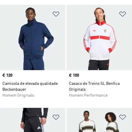
Adicionar à Lista de Desejos
Ad
Price
€ 120
Price
€ 100
Camisola de elevada qualidade
Casaco de Treino SL Benfica
Beckenbauer
Originals
Homem Originals
Homem Performance
Adicionar à Lista de Desejos
Ad