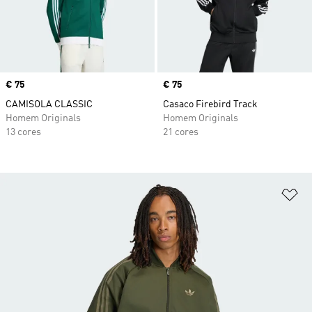
Price
€ 75
Price
€ 75
CAMISOLA CLASSIC
Casaco Firebird Track
Homem Originals
Homem Originals
13 cores
21 cores
Ad