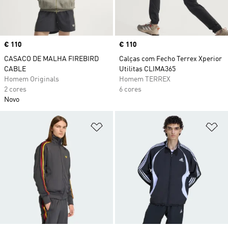
Price
€ 110
Price
€ 110
CASACO DE MALHA FIREBIRD
Calças com Fecho Terrex Xperior
CABLE
Utilitas CLIMA365
Homem Originals
Homem TERREX
2 cores
6 cores
Novo
Adicionar à Lista de Desejos
Ad