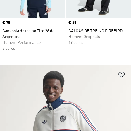
Price
€ 75
Price
€ 65
Camisola de treino Tiro 26 da
CALÇAS DE TREINO FIREBIRD
Argentina
Homem Originals
Homem Performance
19 cores
2 cores
Ad