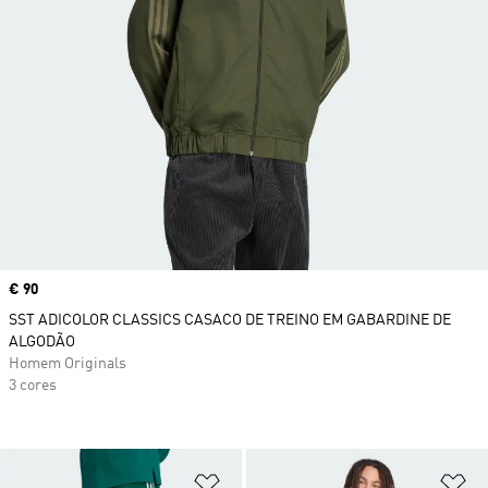
Price
€ 90
SST ADICOLOR CLASSICS CASACO DE TREINO EM GABARDINE DE
ALGODÃO
Homem Originals
3 cores
Adicionar à Lista de Desejos
Ad