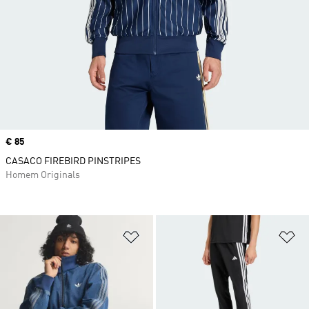
Price
€ 85
CASACO FIREBIRD PINSTRIPES
Homem Originals
Adicionar à Lista de Desejos
Ad