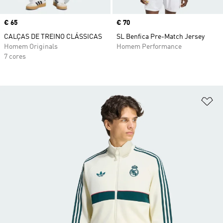
Price
€ 65
Price
€ 70
CALÇAS DE TREINO CLÁSSICAS
SL Benfica Pre-Match Jersey
Homem Originals
Homem Performance
7 cores
Ad