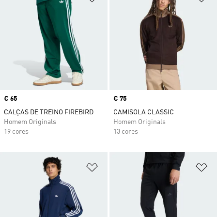
Price
€ 65
Price
€ 75
CALÇAS DE TREINO FIREBIRD
CAMISOLA CLASSIC
Homem Originals
Homem Originals
19 cores
13 cores
Adicionar à Lista de Desejos
Ad