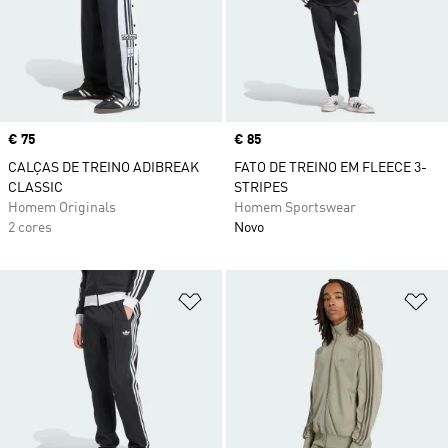
Price
€ 75
Price
€ 85
CALÇAS DE TREINO ADIBREAK
FATO DE TREINO EM FLEECE 3-
CLASSIC
STRIPES
Homem Originals
Homem Sportswear
2 cores
Novo
Adicionar à Lista de Desejos
Ad