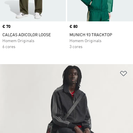
Price
€ 70
Price
€ 80
CALÇAS ADICOLOR LOOSE
MUNICH 93 TRACKTOP
Homem Originals
Homem Originals
6 cores
3 cores
Ad