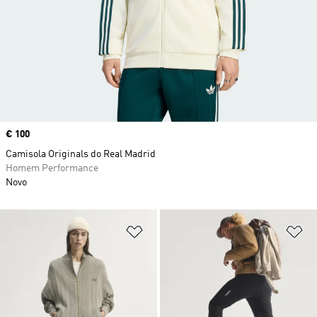
Price
€ 100
Camisola Originals do Real Madrid
Homem Performance
Novo
Adicionar à Lista de Desejos
Ad