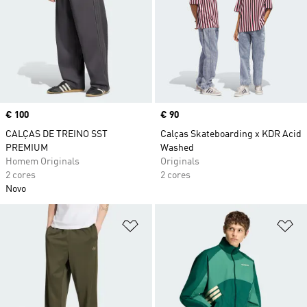
Price
€ 100
Price
€ 90
CALÇAS DE TREINO SST
Calças Skateboarding x KDR Acid
PREMIUM
Washed
Homem Originals
Originals
2 cores
2 cores
Novo
Adicionar à Lista de Desejos
Ad