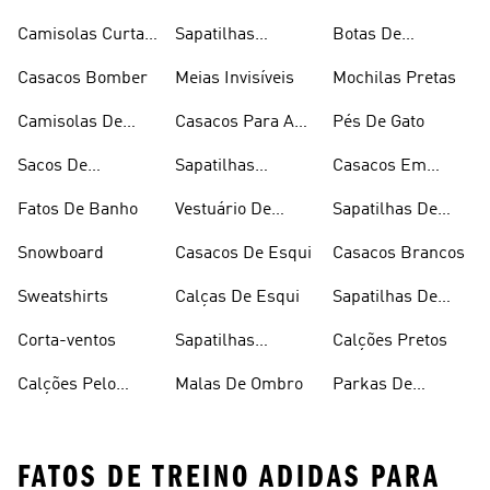
Inverno
Camisolas Curtas
Sapatilhas
Botas De
De Verão
Douradas
Caminhada
Casacos Bomber
Meias Invisíveis
Mochilas Pretas
Camisolas De
Casacos Para A
Pés De Gato
Alças
Chuva
Sacos De
Sapatilhas
Casacos Em
Desporto
Brancas
Fleece
Fatos De Banho
Vestuário De
Sapatilhas De
Desporto
Halterofilismo
Snowboard
Casacos De Esqui
Casacos Brancos
Sweatshirts
Calças De Esqui
Sapatilhas De
Basquetebol
Corta-ventos
Sapatilhas
Calções Pretos
Vermelhas
Calções Pelo
Malas De Ombro
Parkas De
Joelho
Inverno
FATOS DE TREINO ADIDAS PARA