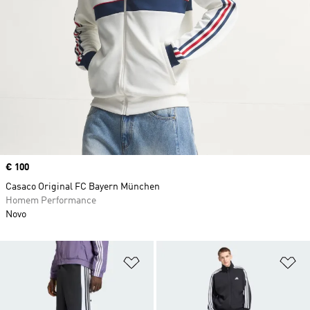
Price
€ 100
Casaco Original FC Bayern München
Homem Performance
Novo
Adicionar à Lista de Desejos
Ad