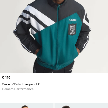
Price
€ 110
Casaco 95 do Liverpool FC
Homem Performance