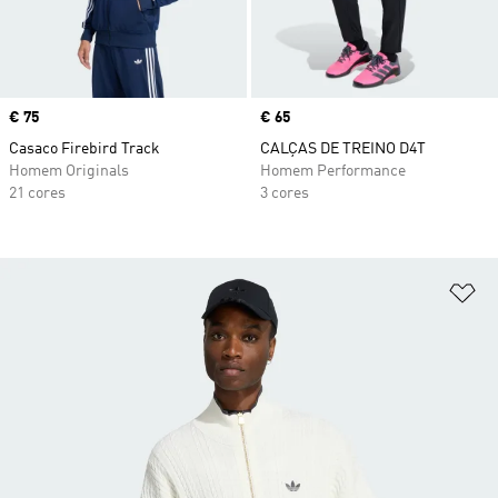
Price
€ 75
Price
€ 65
Casaco Firebird Track
CALÇAS DE TREINO D4T
Homem Originals
Homem Performance
21 cores
3 cores
Ad