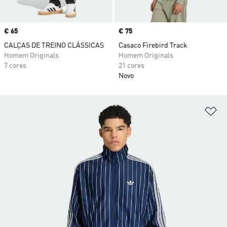
Price
€ 65
Price
€ 75
CALÇAS DE TREINO CLÁSSICAS
Casaco Firebird Track
Homem Originals
Homem Originals
7 cores
21 cores
Novo
Ad