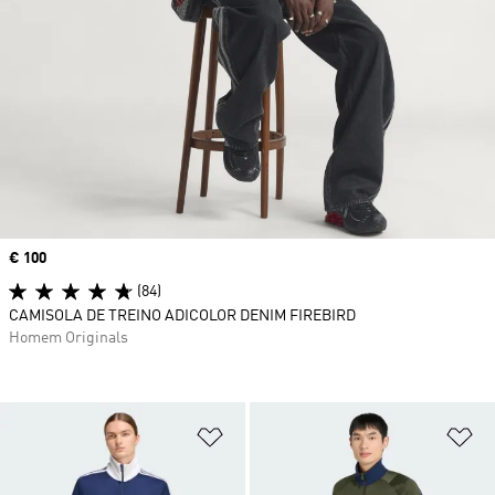
Price
€ 100
(84)
CAMISOLA DE TREINO ADICOLOR DENIM FIREBIRD
Homem Originals
Adicionar à Lista de Desejos
Ad