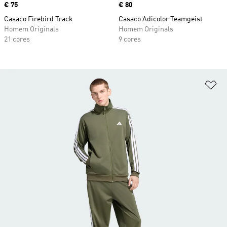
Price
€ 75
Price
€ 80
Casaco Firebird Track
Casaco Adicolor Teamgeist
Homem Originals
Homem Originals
21 cores
9 cores
Ad