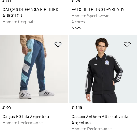
Price
€ 80
Price
€ 75
CALÇAS DE GANGA FIREBIRD
FATO DE TREINO DAYREADY
ADICOLOR
Homem Sportswear
Homem Originals
4 cores
Novo
Adicionar à Lista de Desejos
Ad
Price
€ 90
Price
€ 110
Calças EQT da Argentina
Casaco Anthem Alternativo da
Homem Performance
Argentina
Homem Performance