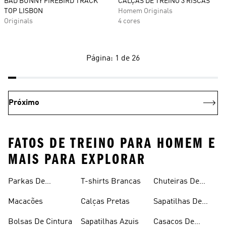
BAD BUNNY FIREBIRD TRACK
CALÇAS DE TREINO 3 RISCAS
TOP LISBON
Homem Originals
Originals
4 cores
Página: 1 de 26
Próximo
FATOS DE TREINO PARA HOMEM E
MAIS PARA EXPLORAR
Parkas De
T-shirts Brancas
Chuteiras De
Inverno
Râguebi
Macacões
Calças Pretas
Sapatilhas De
Skateboard
Bolsas De Cintura
Sapatilhas Azuis
Casacos De