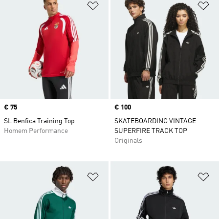
Adicionar à Lista de Desejos
Ad
Price
€ 75
Price
€ 100
SL Benfica Training Top
SKATEBOARDING VINTAGE
Homem Performance
SUPERFIRE TRACK TOP
Originals
Adicionar à Lista de Desejos
Ad