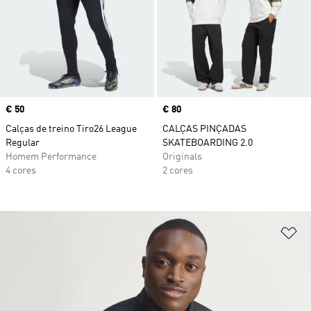
Price
€ 50
Price
€ 80
Calças de treino Tiro26 League
CALÇAS PINÇADAS
Regular
SKATEBOARDING 2.0
Homem Performance
Originals
4 cores
2 cores
Ad