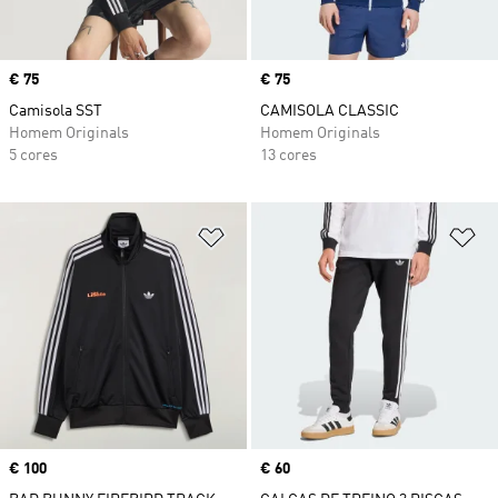
Price
€ 75
Price
€ 75
Camisola SST
CAMISOLA CLASSIC
Homem Originals
Homem Originals
5 cores
13 cores
Adicionar à Lista de Desejos
Ad
Price
€ 100
Price
€ 60