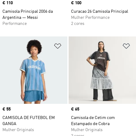
Price
€ 110
Price
€ 100
Camisola Principal 2006 da
Curacao 26 Camisola Principal
Argentina — Messi
Mulher Performance
Performance
2 cores
Adicionar à Lista de Desejos
Ad
Price
€ 55
Price
€ 65
CAMISOLA DE FUTEBOL EM
Camisola de Cetim com
GANGA
Estampado de Cobra
Mulher Originals
Mulher Originals