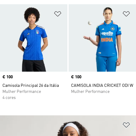
Adicionar à Lista de Desejos
Ad
Price
€ 100
Price
€ 100
Camisola Principal 26 da Itália
CAMISOLA INDIA CRICKET ODI W
Mulher Performance
Mulher Performance
4 cores
Ad