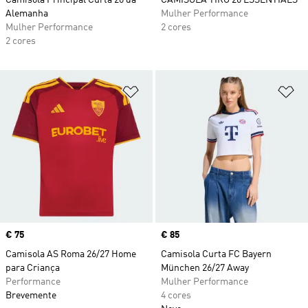
Camisola Principal Curta 26 da
CAMISOLA TIRO 26 ESSENTIALS
Alemanha
Mulher Performance
Mulher Performance
2 cores
2 cores
Adicionar à Lista de Desejos
Ad
Price
€ 75
Price
€ 85
Camisola AS Roma 26/27 Home
Camisola Curta FC Bayern
para Criança
München 26/27 Away
Performance
Mulher Performance
Brevemente
4 cores