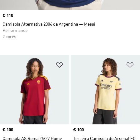
Price
€ 110
Camisola Alternativa 2006 da Argentina — Messi
Performance
2 cores
Adicionar à Lista de Desejos
Ad
Price
€ 100
Price
€ 100
Camisola AS Roma 26/27 Home
Terceira Camisola do Arsenal FC