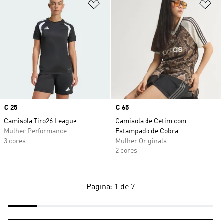
Adicionar à Lista de Desejos
Ad
Price
€ 25
Price
€ 65
Camisola Tiro26 League
Camisola de Cetim com
Mulher Performance
Estampado de Cobra
3 cores
Mulher Originals
2 cores
Página: 1 de 7