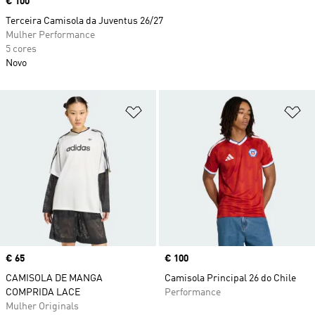
Price
€ 100
Terceira Camisola da Juventus 26/27
Mulher Performance
5 cores
Novo
Adicionar à Lista de Desejos
Ad
Price
€ 65
Price
€ 100
CAMISOLA DE MANGA
Camisola Principal 26 do Chile
COMPRIDA LACE
Performance
Mulher Originals