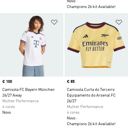
Novo
Champions 26 kit Available!
Adicionar à Lista de Desejos
Ad
Price
€ 100
Price
€ 85
Camisola FC Bayern München
Camisola Curta do Terceiro
26/27 Away
Equipamento do Arsenal FC
Mulher Performance
26/27
4 cores
Mulher Performance
Novo
4 cores
Novo
Champions 26 kit Available!