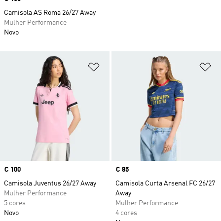
Camisola AS Roma 26/27 Away
Mulher Performance
Novo
Adicionar à Lista de Desejos
Ad
Price
€ 100
Price
€ 85
Camisola Juventus 26/27 Away
Camisola Curta Arsenal FC 26/27
Mulher Performance
Away
5 cores
Mulher Performance
Novo
4 cores