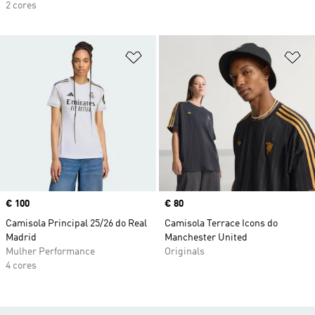
2 cores
Adicionar à Lista de Desejos
Ad
Price
€ 100
Price
€ 80
Camisola Principal 25/26 do Real
Camisola Terrace Icons do
Madrid
Manchester United
Mulher Performance
Originals
4 cores