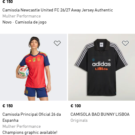
Price
€ 150
Camisola Newcastle United FC 26/27 Away Jersey Authentic
Mulher Performance
Novo
Camisola de jogo
Adicionar à Lista de Desejos
Ad
Price
€ 150
Price
€ 100
Camisola Principal Oficial 26 da
CAMISOLA BAD BUNNY LISBOA
Espanha
Originals
Mulher Performance
Champions graphic available!