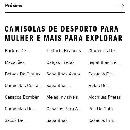
Próximo
CAMISOLAS DE DESPORTO PARA
MULHER E MAIS PARA EXPLORAR
Parkas De
T-shirts Brancas
Chuteiras De
Inverno
Râguebi
Macacões
Calças Pretas
Sapatilhas De
Skateboard
Bolsas De Cintura
Sapatilhas Azuis
Casacos De
Inverno
Camisolas Curtas
Sapatilhas
Botas De
De Verão
Douradas
Caminhada
Casacos Bomber
Meias Invisíveis
Mochilas Pretas
Camisolas De
Casacos Para A
Pés De Gato
Alças
Chuva
Sacos De
Sapatilhas
Casacos Em
Desporto
Brancas
Fleece