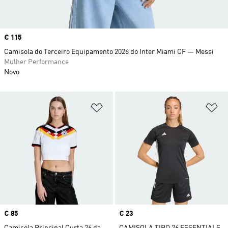
Price
€ 115
Camisola do Terceiro Equipamento 2026 do Inter Miami CF — Messi
Mulher Performance
Novo
Adicionar à Lista de Desejos
Ad
Price
€ 85
Price
€ 23