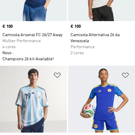
Price
€ 100
Price
€ 100
Camisola Arsenal FC 26/27 Away
Camisola Alternativa 26 da
Mulher Performance
Venezuela
4 cores
Performance
Novo
2 cores
Champions 26 kit Available!
Adicionar à Lista de Desejos
Ad