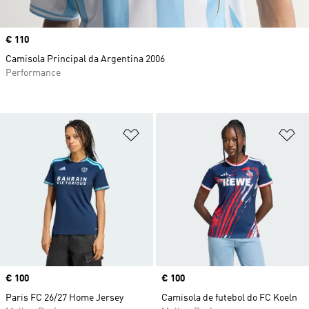
Price
€ 110
Camisola Principal da Argentina 2006
Performance
Adicionar à Lista de Desejos
Ad
Price
€ 100
Price
€ 100
Paris FC 26/27 Home Jersey
Camisola de futebol do FC Koeln