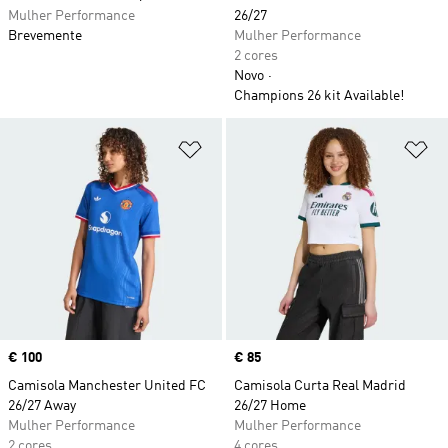
Mulher Performance
26/27
Brevemente
Mulher Performance
2 cores
Novo
Champions 26 kit Available!
Adicionar à Lista de Desejos
Ad
Price
€ 100
Price
€ 85
Camisola Manchester United FC
Camisola Curta Real Madrid
26/27 Away
26/27 Home
Mulher Performance
Mulher Performance
2 cores
4 cores