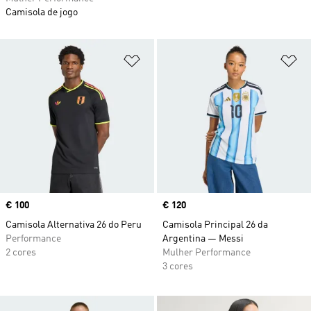
Camisola de jogo
Adicionar à Lista de Desejos
Ad
Price
€ 100
Price
€ 120
Camisola Alternativa 26 do Peru
Camisola Principal 26 da
Performance
Argentina — Messi
2 cores
Mulher Performance
3 cores