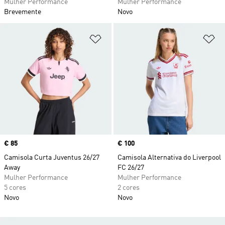
Mulher Performance
Mulher Performance
Brevemente
Novo
Adicionar à Lista de Desejos
Ad
Price
€ 85
Price
€ 100
Camisola Curta Juventus 26/27
Camisola Alternativa do Liverpool
Away
FC 26/27
Mulher Performance
Mulher Performance
5 cores
2 cores
Novo
Novo