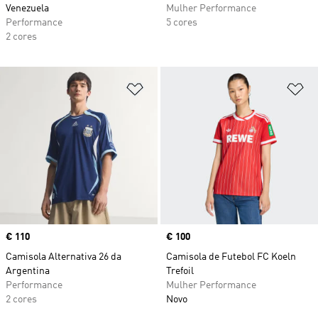
Venezuela
Mulher Performance
Performance
5 cores
2 cores
Adicionar à Lista de Desejos
Ad
Price
€ 110
Price
€ 100
Camisola Alternativa 26 da
Camisola de Futebol FC Koeln
Argentina
Trefoil
Performance
Mulher Performance
2 cores
Novo