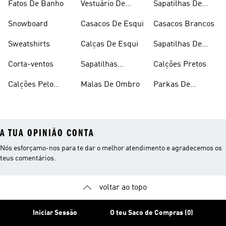
Fatos De Banho
Vestuário De
Sapatilhas De
Desporto
Halterofilismo
Snowboard
Casacos De Esqui
Casacos Brancos
Sweatshirts
Calças De Esqui
Sapatilhas De
Basquetebol
Corta-ventos
Sapatilhas
Calções Pretos
Vermelhas
Calções Pelo
Malas De Ombro
Parkas De
Joelho
Inverno
A TUA OPINIÃO CONTA
Nós esforçamo-nos para te dar o melhor atendimento e agradecemos os
teus comentários.
voltar ao topo
Iniciar Sessão
O teu Saco de Compras (0)