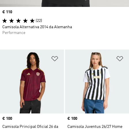
Price
€ 110
(22)
Camisola Alternativa 2014 da Alemanha
Performance
Adicionar à Lista de Desejos
Ad
Price
€ 100
Price
€ 100
Camisola Principal Oficial 26 da
Camisola Juventus 26/27 Home