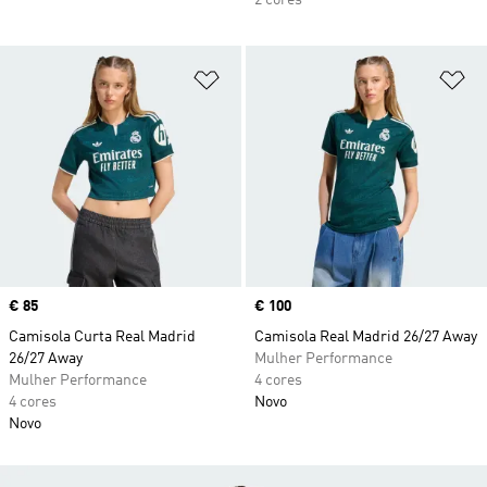
2 cores
Adicionar à Lista de Desejos
Ad
Price
€ 85
Price
€ 100
Camisola Curta Real Madrid
Camisola Real Madrid 26/27 Away
26/27 Away
Mulher Performance
Mulher Performance
4 cores
4 cores
Novo
Novo