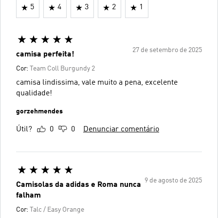
5
4
3
2
1
27 de setembro de 2025
camisa perfeita!
Cor:
Team Coll Burgundy 2
camisa lindissima, vale muito a pena, excelente
qualidade!
gorzehmendes
Útil?
0
0
Denunciar comentário
9 de agosto de 2025
Camisolas da adidas e Roma nunca
falham
Cor:
Talc / Easy Orange