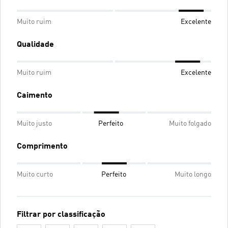
Muito ruim
Excelente
Qualidade
Muito ruim
Excelente
Caimento
Muito justo
Perfeito
Muito folgado
Comprimento
Muito curto
Perfeito
Muito longo
Filtrar por classificação