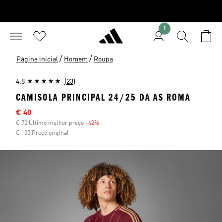
1
/
/
Página inicial
Homem
Roupa
4.8
(23)
CAMISOLA PRINCIPAL 24/25 DA AS ROMA
Preço com desconto
€ 40
€ 70 Último melhor preço
-42%
Desconto
€ 100 Preço original