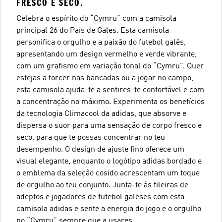
FRESCO E SECO.
Celebra o espírito do “Cymru” com a camisola
principal 26 do País de Gales. Esta camisola
personifica o orgulho e a paixão do futebol galês,
apresentando um design vermelho e verde vibrante,
com um grafismo em variação tonal do “Cymru”. Quer
estejas a torcer nas bancadas ou a jogar no campo,
esta camisola ajuda-te a sentires-te confortável e com
a concentração no máximo. Experimenta os benefícios
da tecnologia Climacool da adidas, que absorve e
dispersa o suor para uma sensação de corpo fresco e
seco, para que te possas concentrar no teu
desempenho. O design de ajuste fino oferece um
visual elegante, enquanto o logótipo adidas bordado e
o emblema da seleção cosido acrescentam um toque
de orgulho ao teu conjunto. Junta-te às fileiras de
adeptos e jogadores de futebol galeses com esta
camisola adidas e sente a energia do jogo e o orgulho
no “Cymru” sempre que a usares.