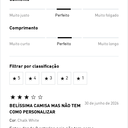
Muito justo
Perfeito
Muito folgado
Comprimento
Muito curto
Perfeito
Muito longo
Filtrar por classificação
5
4
3
2
1
30 de junho de 2026
BELÍSSIMA CAMISA MAS NÃO TEM
COMO PERSONALIZAR
Cor:
Chalk White