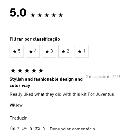
5.0
Filtrar por classificação
5
4
3
2
1
5 de agosto de 2026
Stylish and fashionable design and
color way
Really liked what they did with this kit For Juventus
Willow
Traduzir
Útil?
0
0
Denunciar comentário