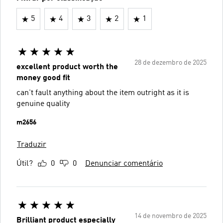
5
4
3
2
1
28 de dezembro de 2025
excellent product worth the
money good fit
can't fault anything about the item outright as it is
genuine quality
m2656
Traduzir
Útil?
0
0
Denunciar comentário
14 de novembro de 2025
Brilliant product especially