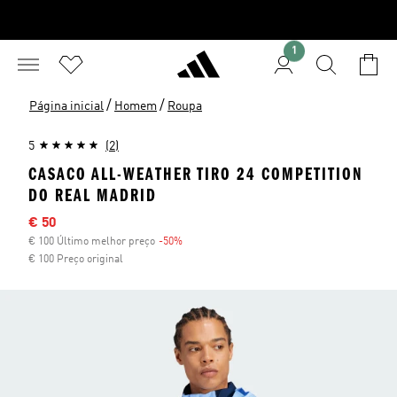
1
/
/
Página inicial
Homem
Roupa
5
(2)
CASACO ALL-WEATHER TIRO 24 COMPETITION
DO REAL MADRID
Preço com desconto
€ 50
€ 100 Último melhor preço
-50%
Desconto
€ 100 Preço original