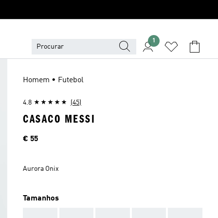
1
Homem • Futebol
4.8
(45)
CASACO MESSI
Preço
€ 55
Aurora Onix
Tamanhos
AAA
AAA
AAA
AAA
AAA