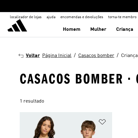
localizador de lojas
ajuda
encomendas e devoluções
torna-te membro
Homem
Mulher
Criança
Voltar
Página Inicial
Casacos bomber
Criança
CASACOS BOMBER · 
1 resultado
Adicionar à Li