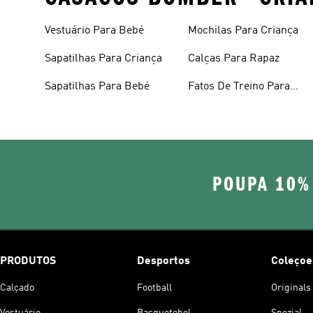
Vestuário Para Bebé
Mochilas Para Criança
Sapatilhas Para Criança
Calças Para Rapaz
Sapatilhas Para Bebé
Fatos De Treino Para
Criança
POUPA 10%
PRODUTOS
Desportos
Coleçoe
Calçado
Football
Originals
Vestuário
Basquetebol
Spezial