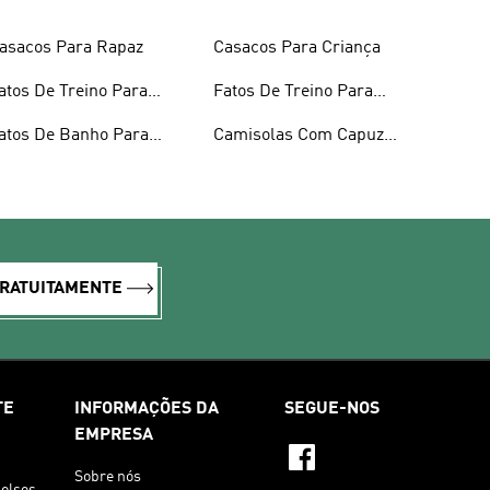
asacos Para Rapaz
Casacos Para Criança
atos De Treino Para
Fatos De Treino Para
apazes
Rapariga
atos De Banho Para
Camisolas Com Capuz
apariga
Para Rapariga
GRATUITAMENTE
TE
INFORMAÇÕES DA
SEGUE-NOS
EMPRESA
Sobre nós
olsos