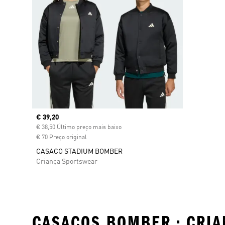
Current price
€ 39,20
€ 38,50 Último preço mais baixo
€ 70 Preço original
CASACO STADIUM BOMBER
Criança Sportswear
CASACOS BOMBER • CRIA