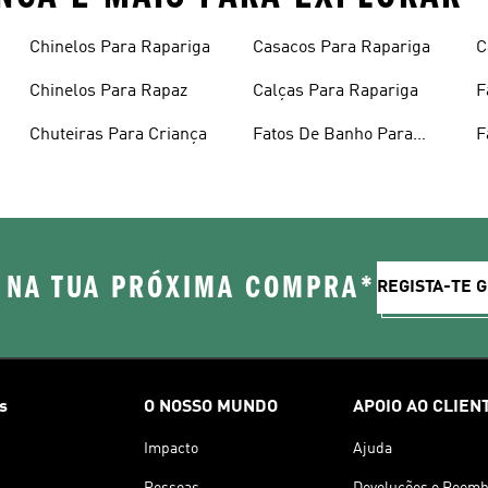
Chinelos Para Rapariga
Casacos Para Rapariga
C
Chinelos Para Rapaz
Calças Para Rapariga
F
R
Chuteiras Para Criança
Fatos De Banho Para
F
Criança
R
 NA TUA PRÓXIMA COMPRA*
REGISTA-TE 
s
O NOSSO MUNDO
APOIO AO CLIEN
Impacto
Ajuda
Pessoas
Devoluções e Reemb