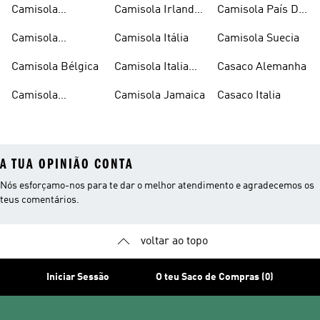
Camisola
Camisola Irlanda
Camisola País De
Argentina
Do Norte
Gales
Camisola
Camisola Itália
Camisola Suecia
Argentina Criança
Camisola Bélgica
Camisola Italia
Casaco Alemanha
Criança
Camisola
Camisola Jamaica
Casaco Italia
Colombia
A TUA OPINIÃO CONTA
Nós esforçamo-nos para te dar o melhor atendimento e agradecemos os
teus comentários.
voltar ao topo
Iniciar Sessão
O teu Saco de Compras (0)