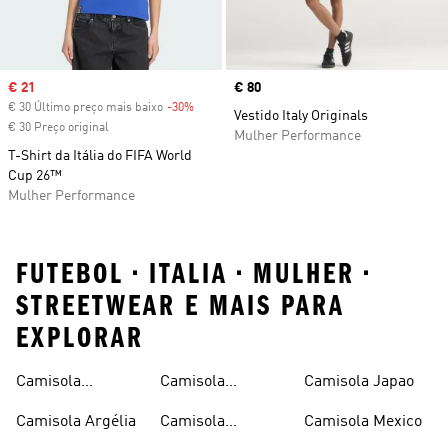
Sale price
€ 21
Price
€ 80
€ 30 Último preço mais baixo
-30%
Discount
Vestido Italy Originals
€ 30 Preço original
Mulher Performance
T-Shirt da Itália do FIFA World
Cup 26™
Mulher Performance
FUTEBOL • ITALIA • MULHER •
STREETWEAR E MAIS PARA
EXPLORAR
Camisola
Camisola
Camisola Japao
Alemanha
Espanha
Camisola Argélia
Camisola
Camisola Mexico
Espanha Criança