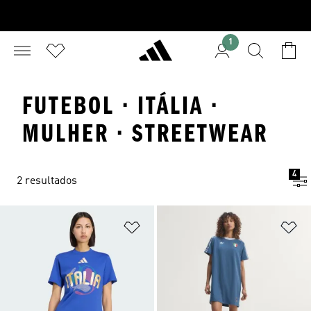
1
FUTEBOL · ITÁLIA ·
MULHER · STREETWEAR
4
2 resultados
Adicionar à Lista de Desejos
Ad