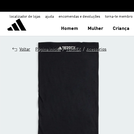
localizador de lojas
ajuda
encomendas e devoluções
torna-te membro
Homem
Mulher
Criança
/
/
Voltar
Página inicial
TERREX
Acessórios