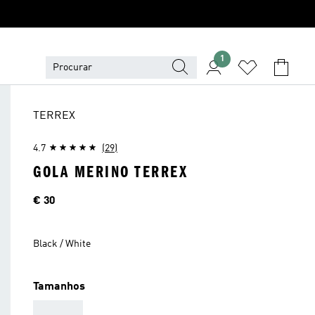
1
TERREX
4.7
(29)
GOLA MERINO TERREX
Preço
€ 30
Black / White
Tamanhos
AAA