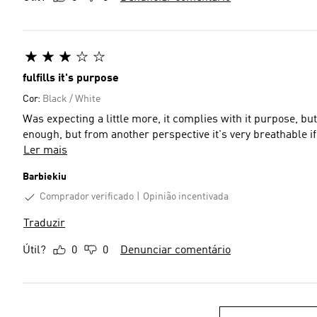
fulfills it's purpose
Cor:
Black / White
Was expecting a little more, it complies with it purpose, bu
enough, but from another perspective it's very breathable if 
Ler mais
Barbiekiu
Comprador verificado
Opinião incentivada
Traduzir
Útil?
0
0
Denunciar comentário