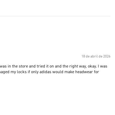
18 de abril de 2026
was in the store and tried it on and the right way, okay. I was
naged my locks if only adidas would make headwear for