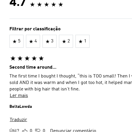
4.7
Filtrar por classificação
5
4
3
2
1
Second time around…
The first time I bought I thought, “this is TOO small! Then I 
sold AND it was warm and when I got too hot, it helped ma
people with big hair that isn’t fine.
Ler mais
BeltaLowda
Traduzir
Útil?
0
0
Denunciar comentário