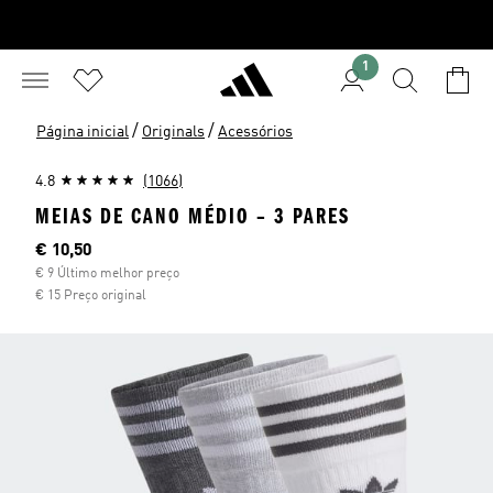
1
/
/
Página inicial
Originals
Acessórios
4.8
(1066)
MEIAS DE CANO MÉDIO – 3 PARES
Preço atual
€ 10,50
€ 9 Último melhor preço
€ 15 Preço original