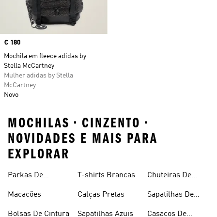
Price
€ 180
Mochila em fleece adidas by
Stella McCartney
Mulher adidas by Stella
McCartney
Novo
MOCHILAS • CINZENTO •
NOVIDADES E MAIS PARA
EXPLORAR
Parkas De
T-shirts Brancas
Chuteiras De
Inverno
Râguebi
Macacões
Calças Pretas
Sapatilhas De
Skateboard
Bolsas De Cintura
Sapatilhas Azuis
Casacos De