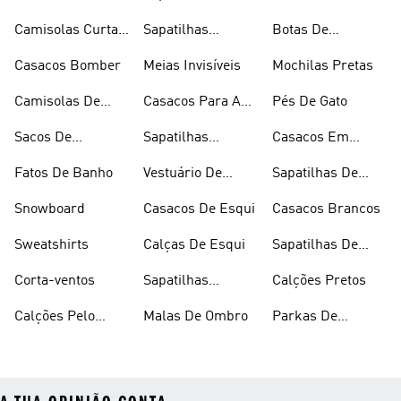
Inverno
Camisolas Curtas
Sapatilhas
Botas De
De Verão
Douradas
Caminhada
Casacos Bomber
Meias Invisíveis
Mochilas Pretas
Camisolas De
Casacos Para A
Pés De Gato
Alças
Chuva
Sacos De
Sapatilhas
Casacos Em
Desporto
Brancas
Fleece
Fatos De Banho
Vestuário De
Sapatilhas De
Desporto
Halterofilismo
Snowboard
Casacos De Esqui
Casacos Brancos
Sweatshirts
Calças De Esqui
Sapatilhas De
Basquetebol
Corta-ventos
Sapatilhas
Calções Pretos
Vermelhas
Calções Pelo
Malas De Ombro
Parkas De
Joelho
Inverno