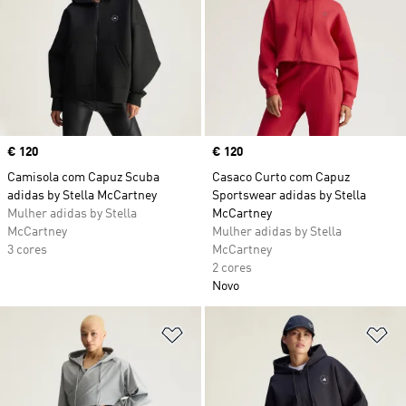
Price
€ 120
Price
€ 120
Camisola com Capuz Scuba
Casaco Curto com Capuz
adidas by Stella McCartney
Sportswear adidas by Stella
Mulher adidas by Stella
McCartney
McCartney
Mulher adidas by Stella
3 cores
McCartney
2 cores
Novo
Adicionar à Lista de Desejos
Ad