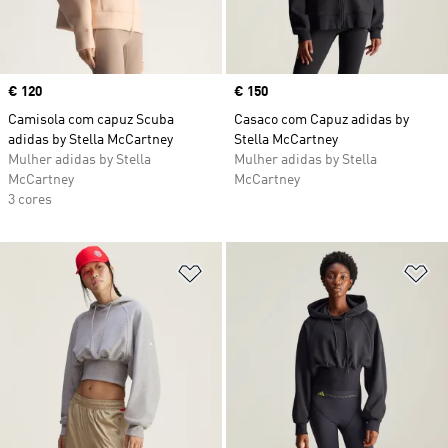
Price
€ 120
Price
€ 150
Camisola com capuz Scuba
Casaco com Capuz adidas by
adidas by Stella McCartney
Stella McCartney
Mulher adidas by Stella
Mulher adidas by Stella
McCartney
McCartney
3 cores
Adicionar à Lista de Desejos
Ad