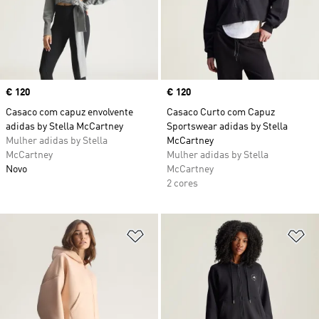
Price
€ 120
Price
€ 120
Casaco com capuz envolvente
Casaco Curto com Capuz
adidas by Stella McCartney
Sportswear adidas by Stella
Mulher adidas by Stella
McCartney
McCartney
Mulher adidas by Stella
Novo
McCartney
2 cores
Adicionar à Lista de Desejos
Ad