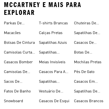
MCCARTNEY E MAIS PARA
EXPLORAR
Parkas De
T-shirts Brancas
Chuteiras De
Inverno
Râguebi
Macacões
Calças Pretas
Sapatilhas De
Skateboard
Bolsas De Cintura
Sapatilhas Azuis
Casacos De
Inverno
Camisolas Curtas
Sapatilhas
Botas De
De Verão
Douradas
Caminhada
Casacos Bomber
Meias Invisíveis
Mochilas Pretas
Camisolas De
Casacos Para A
Pés De Gato
Alças
Chuva
Sacos De
Sapatilhas
Casacos Em
Desporto
Brancas
Fleece
Fatos De Banho
Vestuário De
Sapatilhas De
Desporto
Halterofilismo
Snowboard
Casacos De Esqui
Casacos Brancos