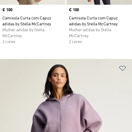
Price
€ 100
Price
€ 100
Camisola Curta com Capuz
Camisola Curta com Capuz
adidas by Stella McCartney
adidas by Stella McCartney
Mulher adidas by Stella
Mulher adidas by Stella
McCartney
McCartney
2 cores
2 cores
Ad