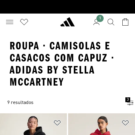
1
ROUPA · CAMISOLAS E
CASACOS COM CAPUZ ·
ADIDAS BY STELLA
MCCARTNEY
3
9 resultados
Adicionar à Lista de Desejos
Ad