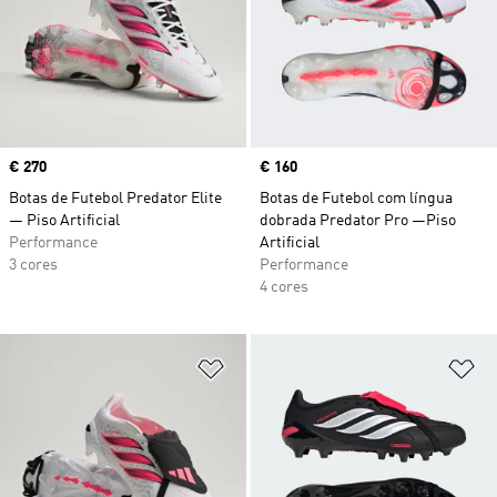
Price
€ 270
Price
€ 160
Botas de Futebol Predator Elite
Botas de Futebol com língua
— Piso Artificial
dobrada Predator Pro —Piso
Performance
Artificial
3 cores
Performance
4 cores
Adicionar à Lista de Desejos
Ad