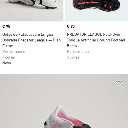
Price
€ 95
Price
€ 95
Botas de Futebol com Língua
PREDATOR LEAGUE Fold-Over
Dobrada Predator League — Piso
Tongue Artificial Ground Football
Firme
Boots
Performance
Performance
7 cores
4 cores
Novo
Ad