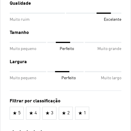
Qualidade
Muito ruim
Excelente
Tamanho
Muito pequeno
Perfeito
Muito grande
Largura
Muito pequeno
Perfeito
Muito largo
Filtrar por classificação
5
4
3
2
1