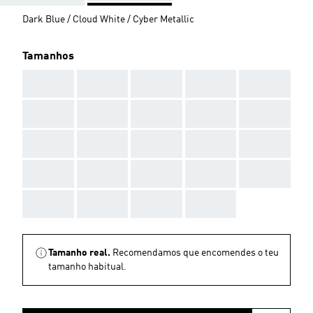
Dark Blue / Cloud White / Cyber Metallic
Tamanhos
AAA
AAA
AAA
AAA
AAA
AAA
AAA
AAA
AAA
AAA
AAA
AAA
AAA
AAA
AAA
AAA
AAA
AAA
AAA
AAA
AAA
AAA
AAA
AAA
Tamanho real.
Recomendamos que encomendes o teu
tamanho habitual.