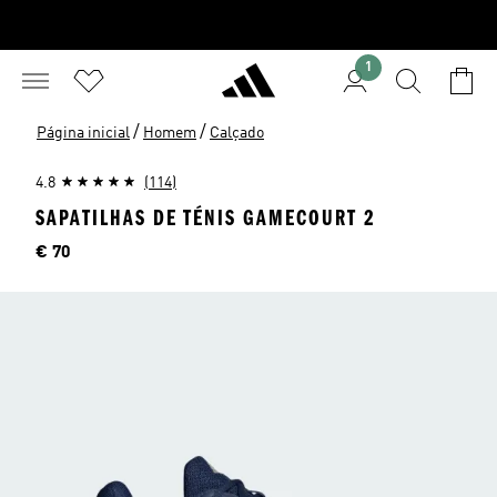
1
/
/
Página inicial
Homem
Calçado
4.8
(114)
SAPATILHAS DE TÉNIS GAMECOURT 2
Preço
€ 70