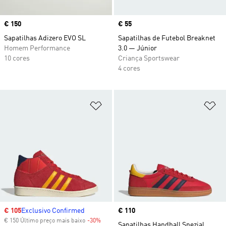
Price
€ 150
Price
€ 55
Sapatilhas Adizero EVO SL
Sapatilhas de Futebol Breaknet
Homem Performance
3.0 — Júnior
10 cores
Criança Sportswear
4 cores
Adicionar à Lista de Desejos
Ad
Sale price
€ 105
Exclusivo Confirmed
Price
€ 110
€ 150 Último preço mais baixo
-30%
Discount
Sapatilhas Handball Spezial