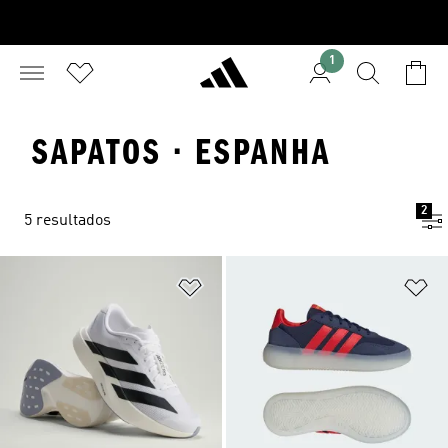
1
SAPATOS · ESPANHA
2
5 resultados
Adicionar à Lista de Desejos
Ad