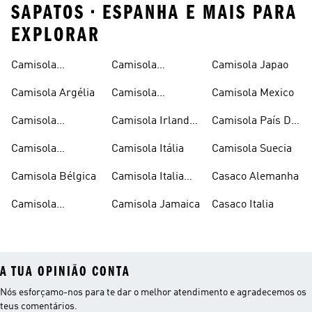
SAPATOS • ESPANHA E MAIS PARA
EXPLORAR
Camisola
Camisola
Camisola Japao
Alemanha
Espanha
Camisola Argélia
Camisola
Camisola Mexico
Espanha Criança
Camisola
Camisola Irlanda
Camisola País De
Argentina
Do Norte
Gales
Camisola
Camisola Itália
Camisola Suecia
Argentina Criança
Camisola Bélgica
Camisola Italia
Casaco Alemanha
Criança
Camisola
Camisola Jamaica
Casaco Italia
Colombia
A TUA OPINIÃO CONTA
Nós esforçamo-nos para te dar o melhor atendimento e agradecemos os
teus comentários.