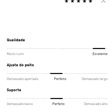
Qualidade
Muito ruim
Excelente
Ajuste do peito
Demasiado apertado
Perfeito
Demasiado largo
Suporte
Demasiado baixo
Perfeito
Demasiado alto