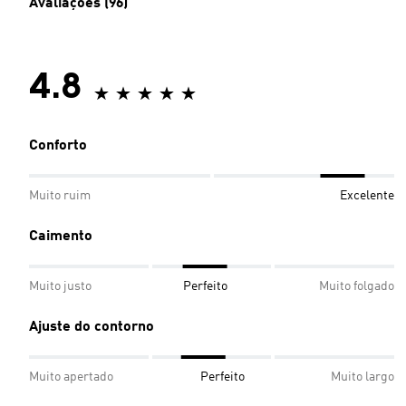
Avaliações (96)
4.8
Conforto
Muito ruim
Excelente
Caimento
Muito justo
Perfeito
Muito folgado
Ajuste do contorno
Muito apertado
Perfeito
Muito largo