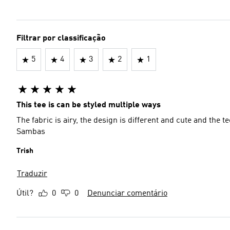
Filtrar por classificação
5
4
3
2
1
This tee is can be styled multiple ways
The fabric is airy, the design is different and cute and the t
Sambas
Trish
Traduzir
Útil?
0
0
Denunciar comentário