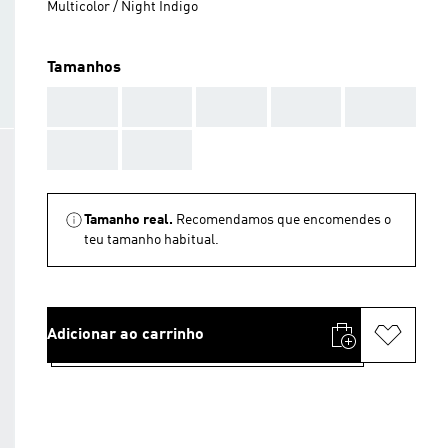
Multicolor / Night Indigo
Tamanhos
AAA
AAA
AAA
AAA
AAA
AAA
AAA
Tamanho real.
Recomendamos que encomendes o
teu tamanho habitual.
Adicionar ao carrinho