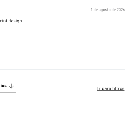
1 de agosto de 2026
print design
ios
Ir para filtros