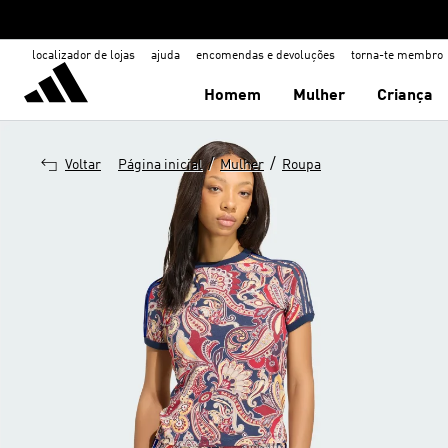
localizador de lojas
ajuda
encomendas e devoluções
torna-te membro
Homem
Mulher
Criança
/
/
Voltar
Página inicial
Mulher
Roupa