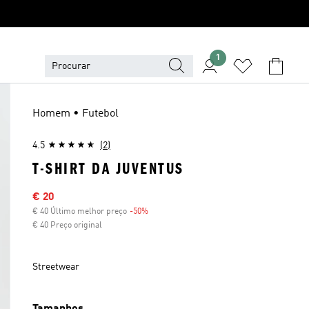
1
Homem • Futebol
4.5
(2)
T-SHIRT DA JUVENTUS
Preço com desconto
€ 20
€ 40 Último melhor preço
-50%
Desconto
€ 40 Preço original
Streetwear