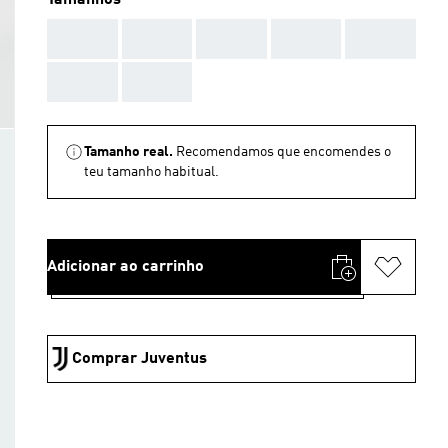
Tamanhos
AAA
AAA
AAA
AAA
AAA
AAA
AAA
Tamanho real.
Recomendamos que encomendes o
teu tamanho habitual.
Adicionar ao carrinho
Comprar Juventus