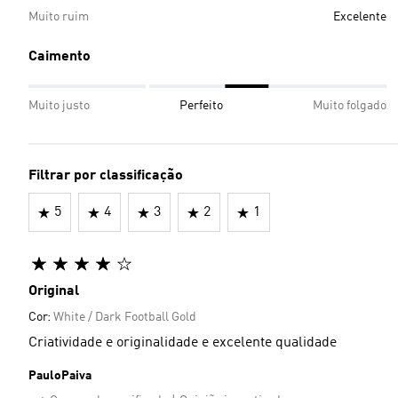
Muito ruim
Excelente
Caimento
Muito justo
Perfeito
Muito folgado
Filtrar por classificação
5
4
3
2
1
Original
Cor:
White / Dark Football Gold
Criatividade e originalidade e excelente qualidade
PauloPaiva