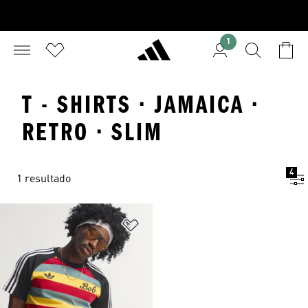
1
T - SHIRTS · JAMAICA ·
RETRO · SLIM
4
1 resultado
Adicionar à Lista de Desejos