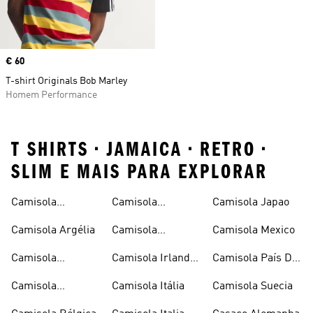
Price
€ 60
T-shirt Originals Bob Marley
Homem Performance
T SHIRTS • JAMAICA • RETRO •
SLIM E MAIS PARA EXPLORAR
Camisola
Camisola
Camisola Japao
Alemanha
Espanha
Camisola Argélia
Camisola
Camisola Mexico
Espanha Criança
Camisola
Camisola Irlanda
Camisola País De
Argentina
Do Norte
Gales
Camisola
Camisola Itália
Camisola Suecia
Argentina Criança