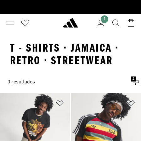
1
T - SHIRTS · JAMAICA ·
RETRO · STREETWEAR
4
3 resultados
Adicionar à Lista de Desejos
Ad