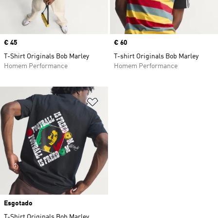
Price
€ 45
Price
€ 60
T-Shirt Originals Bob Marley
T-shirt Originals Bob Marley
Homem Performance
Homem Performance
Adicionar à Lista de Desejos
Esgotado
T-Shirt Originals Bob Marley