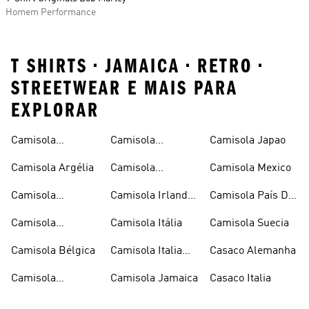
Homem Performance
T SHIRTS • JAMAICA • RETRO •
STREETWEAR E MAIS PARA
EXPLORAR
Camisola
Camisola
Camisola Japao
Alemanha
Espanha
Camisola Argélia
Camisola
Camisola Mexico
Espanha Criança
Camisola
Camisola Irlanda
Camisola País De
Argentina
Do Norte
Gales
Camisola
Camisola Itália
Camisola Suecia
Argentina Criança
Camisola Bélgica
Camisola Italia
Casaco Alemanha
Criança
Camisola
Camisola Jamaica
Casaco Italia
Colombia