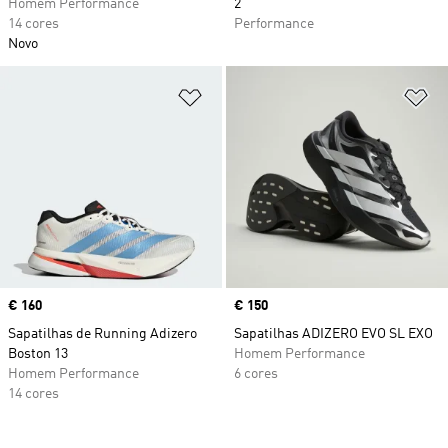
Homem Performance
2
14 cores
Performance
Novo
Adicionar à Lista de Desejos
Ad
Price
€ 160
Price
€ 150
Sapatilhas de Running Adizero
Sapatilhas ADIZERO EVO SL EXO
Boston 13
Homem Performance
Homem Performance
6 cores
14 cores