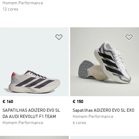
Homem Performance
12 cores
Adicionar à Lista de Desejos
Ad
Price
€ 160
Price
€ 150
SAPATILHAS ADIZERO EVO SL
Sapatilhas ADIZERO EVO SL EXO
DA AUDI REVOLUT F1 TEAM
Homem Performance
Homem Performance
6 cores