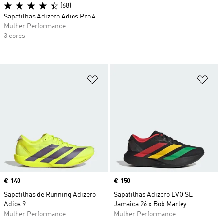
(68)
Sapatilhas Adizero Adios Pro 4
Mulher Performance
3 cores
Adicionar à Lista de Desejos
Ad
Price
€ 140
Price
€ 150
Sapatilhas de Running Adizero
Sapatilhas Adizero EVO SL
Adios 9
Jamaica 26 x Bob Marley
Mulher Performance
Mulher Performance