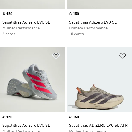
Price
€ 150
Price
€ 150
Sapatilhas Adizero EVO SL
Sapatilhas Adizero EVO SL
Mulher Performance
Homem Performance
6 cores
10 cores
Adicionar à Lista de Desejos
Ad
Price
€ 150
Price
€ 160
Sapatilhas Adizero EVO SL
Sapatilhas ADIZERO EVO SL ATR
Mulher Performance
Mulher Performance