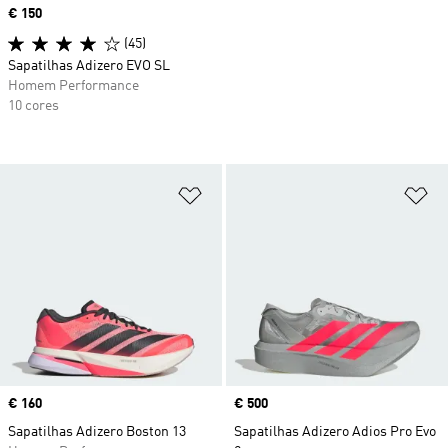
Price
€ 150
(45)
Sapatilhas Adizero EVO SL
Homem Performance
10 cores
Adicionar à Lista de Desejos
Ad
Price
€ 160
Price
€ 500
Sapatilhas Adizero Boston 13
Sapatilhas Adizero Adios Pro Evo