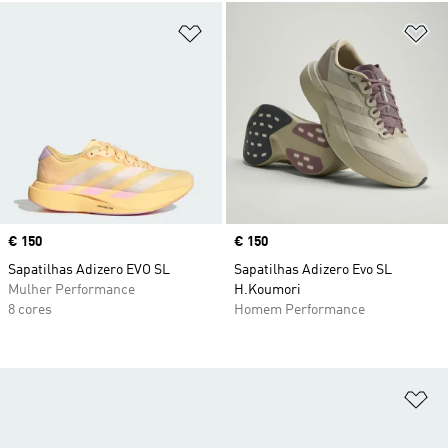
Adicionar à Lista de Desejos
Ad
Price
€ 150
Price
€ 150
Sapatilhas Adizero EVO SL
Sapatilhas Adizero Evo SL
Mulher Performance
H.Koumori
8 cores
Homem Performance
Ad