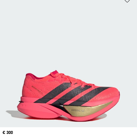
Price
€ 300