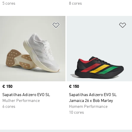
5 cores
8 cores
Adicionar à Lista de Desejos
Ad
Price
€ 150
Price
€ 150
Sapatilhas Adizero EVO SL
Sapatilhas Adizero EVO SL
Mulher Performance
Jamaica 26 x Bob Marley
6 cores
Homem Performance
10 cores