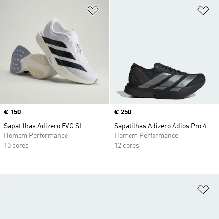
Adicionar à Lista de Desejos
Ad
Price
€ 150
Price
€ 250
Sapatilhas Adizero EVO SL
Sapatilhas Adizero Adios Pro 4
Homem Performance
Homem Performance
10 cores
12 cores
Ad