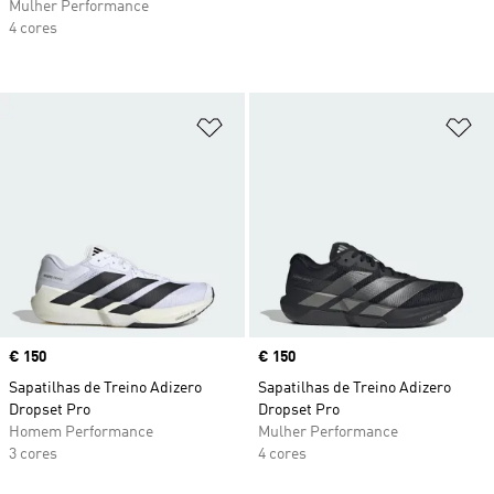
Mulher Performance
4 cores
Adicionar à Lista de Desejos
Ad
Price
€ 150
Price
€ 150
Sapatilhas de Treino Adizero
Sapatilhas de Treino Adizero
Dropset Pro
Dropset Pro
Homem Performance
Mulher Performance
3 cores
4 cores