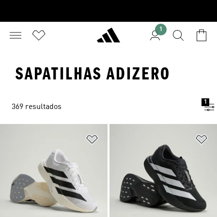
1
SAPATILHAS ADIZERO
1
369 resultados
Adicionar à Lista de Desejos
Ad