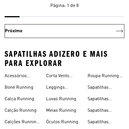
Página: 1 de 8
Próximo
SAPATILHAS ADIZERO E MAIS
PARA EXPLORAR
Acessórios
Corta Vento
Roupa Running
Running
Running
Homem
Boné Running
Leggings
Sapatilhas
Running
Running
Calça Running
Luvas Running
Sapatilhas
Running Homem
Calção Running
Meias Running
Sapatilhas
Running Mulher
Calções Running
Óculos Running
Sapatilhas