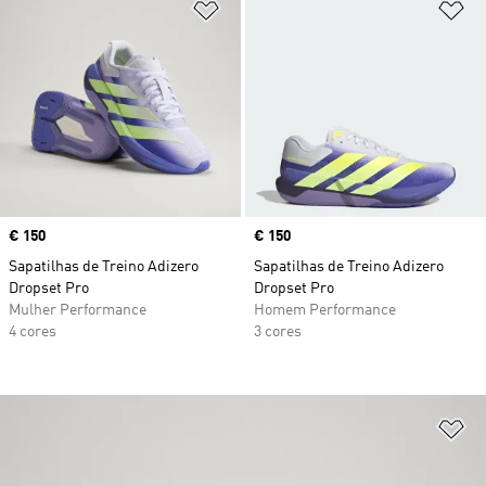
Adicionar à Lista de Desejos
Ad
Price
€ 150
Price
€ 150
Sapatilhas de Treino Adizero
Sapatilhas de Treino Adizero
Dropset Pro
Dropset Pro
Mulher Performance
Homem Performance
4 cores
3 cores
Ad