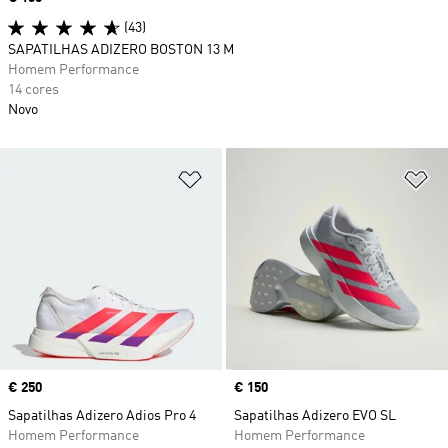
(43)
SAPATILHAS ADIZERO BOSTON 13 M
Homem Performance
14 cores
Novo
Adicionar à Lista de Desejos
Ad
Price
€ 250
Price
€ 150
Sapatilhas Adizero Adios Pro 4
Sapatilhas Adizero EVO SL
Homem Performance
Homem Performance