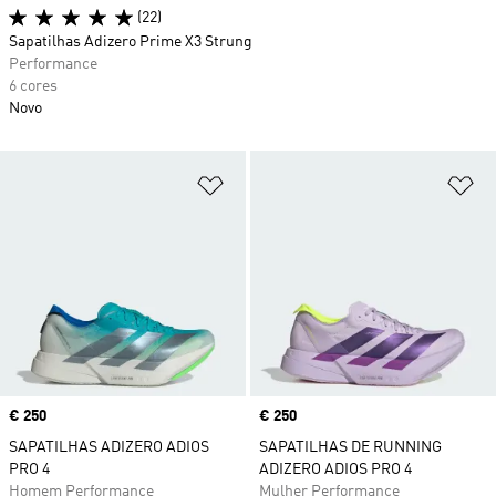
(22)
Sapatilhas Adizero Prime X3 Strung
Performance
6 cores
Novo
Adicionar à Lista de Desejos
Ad
Price
€ 250
Price
€ 250
SAPATILHAS ADIZERO ADIOS
SAPATILHAS DE RUNNING
PRO 4
ADIZERO ADIOS PRO 4
Homem Performance
Mulher Performance