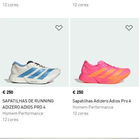
12 cores
12 cores
Adicionar à Lista de Desejos
Ad
Price
€ 250
Price
€ 250
SAPATILHAS DE RUNNING
Sapatilhas Adizero Adios Pro 4
ADIZERO ADIOS PRO 4
Homem Performance
Homem Performance
12 cores
12 cores