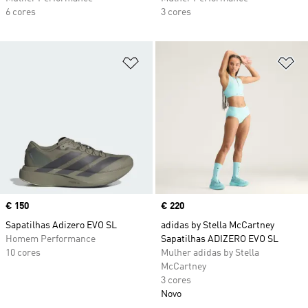
6 cores
3 cores
Adicionar à Lista de Desejos
Ad
Price
€ 150
Price
€ 220
Sapatilhas Adizero EVO SL
adidas by Stella McCartney
Homem Performance
Sapatilhas ADIZERO EVO SL
10 cores
Mulher adidas by Stella
McCartney
3 cores
Novo