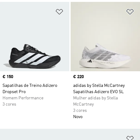
Adicionar à Lista de Desejos
Ad
Price
€ 150
Price
€ 220
Sapatilhas de Treino Adizero
adidas by Stella McCartney
Dropset Pro
Sapatilhas Adizero EVO SL
Homem Performance
Mulher adidas by Stella
3 cores
McCartney
3 cores
Novo
Ad