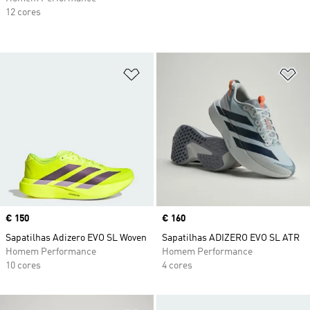
12 cores
Adicionar à Lista de Desejos
Ad
Price
€ 150
Price
€ 160
Sapatilhas Adizero EVO SL Woven
Sapatilhas ADIZERO EVO SL ATR
Homem Performance
Homem Performance
10 cores
4 cores