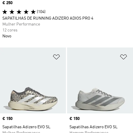
Price
€ 250
(104)
SAPATILHAS DE RUNNING ADIZERO ADIOS PRO 4
Mulher Performance
12 cores
Novo
Adicionar à Lista de Desejos
Ad
Price
€ 150
Price
€ 150
Sapatilhas Adizero EVO SL
Sapatilhas Adizero EVO SL