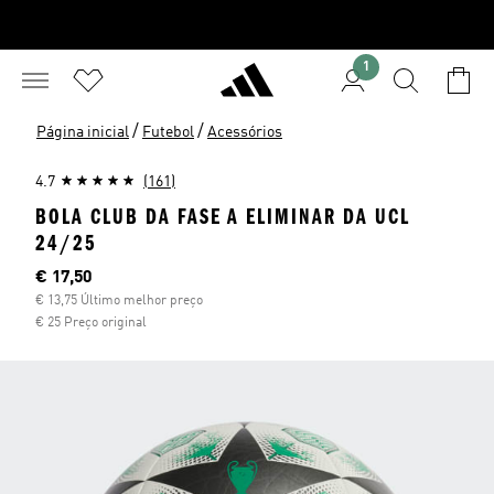
1
/
/
Página inicial
Futebol
Acessórios
4.7
(161)
BOLA CLUB DA FASE A ELIMINAR DA UCL
24/25
Preço atual
€ 17,50
€ 13,75 Último melhor preço
€ 25 Preço original