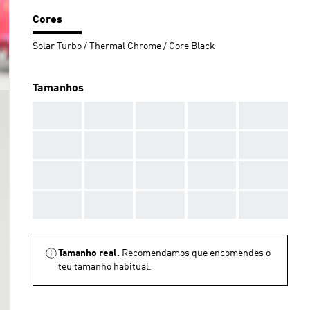
Cores
Solar Turbo / Thermal Chrome / Core Black
Tamanhos
AAA
AAA
AAA
AAA
AAA
AAA
AAA
AAA
AAA
AAA
AAA
AAA
AAA
AAA
AAA
AAA
AAA
AAA
AAA
AAA
Tamanho real.
Recomendamos que encomendes o
teu tamanho habitual.