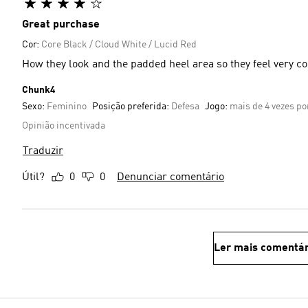
Great purchase
Cor:
Core Black / Cloud White / Lucid Red
How they look and the padded heel area so they feel very c
Chunk4
Sexo:
Feminino
Posição preferida:
Defesa
Jogo:
mais de 4 vezes p
Opinião incentivada
Traduzir
Útil?
0
0
Denunciar comentário
Ler mais comentár