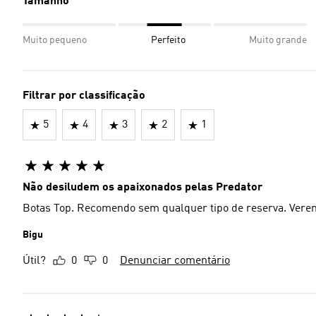
Tamanho
Muito pequeno
Perfeito
Muito grande
Filtrar por classificação
5
4
3
2
1
Não desiludem os apaixonados pelas Predator
Botas Top. Recomendo sem qualquer tipo de reserva. Vere
Bigu
Útil?
0
0
Denunciar comentário