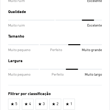
Muito ruim
Excelente
Qualidade
Muito ruim
Excelente
Tamanho
Muito pequeno
Perfeito
Muito grande
Largura
Muito pequeno
Perfeito
Muito largo
Filtrar por classificação
5
4
3
2
1