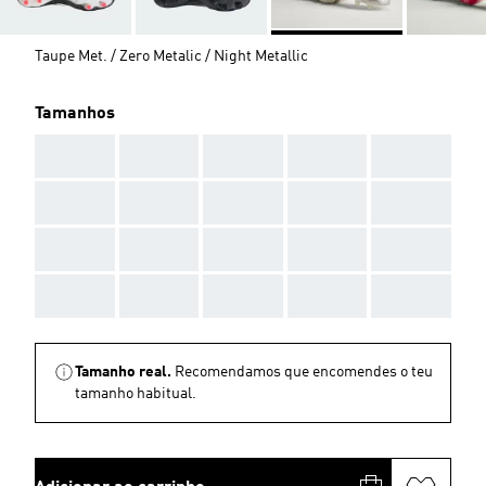
Taupe Met. / Zero Metalic / Night Metallic
Tamanhos
AAA
AAA
AAA
AAA
AAA
AAA
AAA
AAA
AAA
AAA
AAA
AAA
AAA
AAA
AAA
AAA
AAA
AAA
AAA
AAA
Tamanho real.
Recomendamos que encomendes o teu
tamanho habitual.