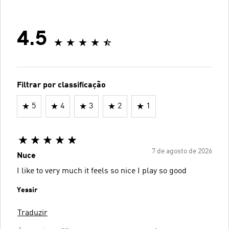
4.5
Filtrar por classificação
5
4
3
2
1
7 de agosto de 2026
Nuce
I like to very much it feels so nice I play so good
Yessir
Traduzir