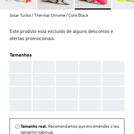
Solar Turbo / Thermal Chrome / Core Black
Este produto está excluído de alguns descontos e
ofertas promocionais.
Tamanhos
AAA
AAA
AAA
AAA
AAA
AAA
AAA
AAA
AAA
AAA
AAA
AAA
AAA
AAA
AAA
AAA
AAA
AAA
AAA
AAA
Tamanho real.
Recomendamos que encomendes o teu
tamanho habitual.