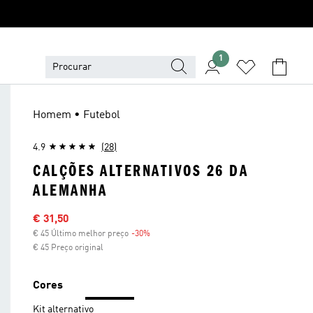
1
Homem • Futebol
4.9
(28)
CALÇÕES ALTERNATIVOS 26 DA
ALEMANHA
Preço com desconto
€ 31,50
€ 45 Último melhor preço
-30%
Desconto
€ 45 Preço original
Cores
Kit alternativo