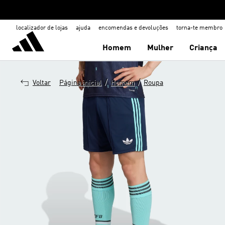
localizador de lojas
ajuda
encomendas e devoluções
torna-te membro
Homem
Mulher
Criança
/
/
Voltar
Página inicial
Homem
Roupa