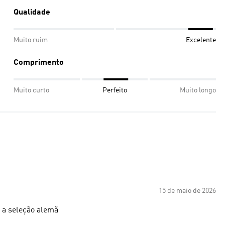
Qualidade
Muito ruim
Excelente
Comprimento
Muito curto
Perfeito
Muito longo
15 de maio de 2026
 a seleção alemã