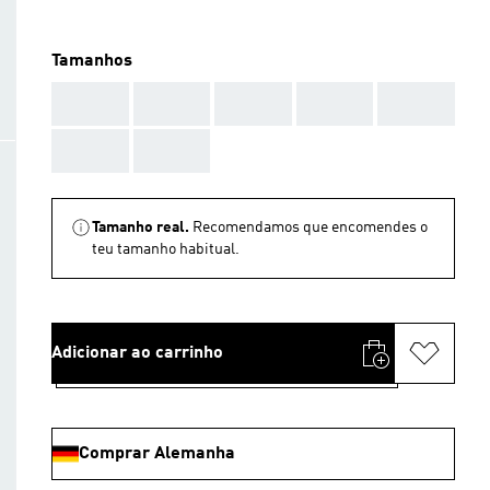
Tamanhos
AAA
AAA
AAA
AAA
AAA
AAA
AAA
Tamanho real.
Recomendamos que encomendes o
teu tamanho habitual.
Adicionar ao carrinho
Comprar Alemanha