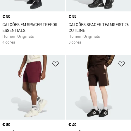
Price
€ 50
Price
€ 55
CALÇÕES EM SPACER TREFOIL
CALÇÕES SPACER TEAMGEIST 26
ESSENTIALS
CUTLINE
Homem Originals
Homem Originals
4 cores
3 cores
Adicionar à Lista de Desejos
Ad
Price
€ 80
Price
€ 40