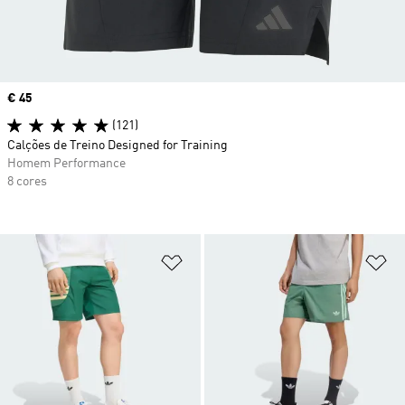
Price
€ 45
(121)
Calções de Treino Designed for Training
Homem Performance
8 cores
Adicionar à Lista de Desejos
Ad