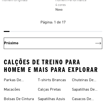
Homem Originals
Homem Performance
4 cores
Novo
Página: 1 de 17
Próximo
CALÇÕES DE TREINO PARA
HOMEM E MAIS PARA EXPLORAR
Parkas De
T-shirts Brancas
Chuteiras De
Inverno
Râguebi
Macacões
Calças Pretas
Sapatilhas De
Skateboard
Bolsas De Cintura
Sapatilhas Azuis
Casacos De
Inverno