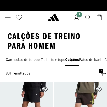
1
CALÇÕES DE TREINO
PARA HOMEM
Camisolas de futebol
T-shirts e tops
Calções
Fatos de banho
C
2
801 resultados
Adicionar à Lista de Desejos
Ad