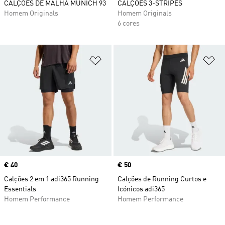
CALÇÕES DE MALHA MUNICH 93
CALÇÕES 3-STRIPES
Homem Originals
Homem Originals
6 cores
Adicionar à Lista de Desejos
Ad
Price
€ 40
Price
€ 50
Calções 2 em 1 adi365 Running
Calções de Running Curtos e
Essentials
Icónicos adi365
Homem Performance
Homem Performance