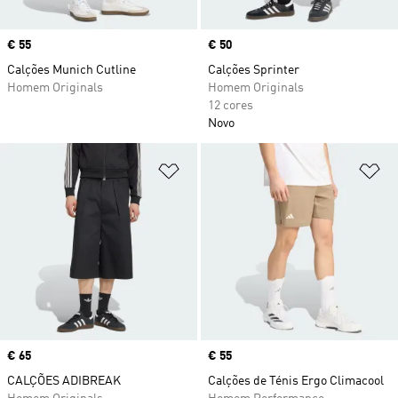
Price
€ 55
Price
€ 50
Calções Munich Cutline
Calções Sprinter
Homem Originals
Homem Originals
12 cores
Novo
Adicionar à Lista de Desejos
Ad
Price
€ 65
Price
€ 55
CALÇÕES ADIBREAK
Calções de Ténis Ergo Climacool