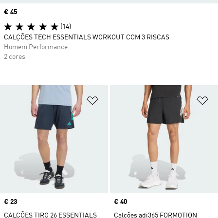
Price
€ 45
(14)
CALÇÕES TECH ESSENTIALS WORKOUT COM 3 RISCAS
Homem Performance
2 cores
Adicionar à Lista de Desejos
Ad
Price
€ 23
Price
€ 40
CALÇÕES TIRO 26 ESSENTIALS
Calções adi365 FORMOTION