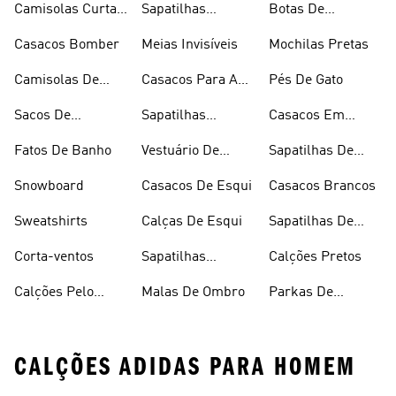
Camisolas Curtas
Sapatilhas
Botas De
De Verão
Douradas
Caminhada
Casacos Bomber
Meias Invisíveis
Mochilas Pretas
Camisolas De
Casacos Para A
Pés De Gato
Alças
Chuva
Sacos De
Sapatilhas
Casacos Em
Desporto
Brancas
Fleece
Fatos De Banho
Vestuário De
Sapatilhas De
Desporto
Halterofilismo
Snowboard
Casacos De Esqui
Casacos Brancos
Sweatshirts
Calças De Esqui
Sapatilhas De
Basquetebol
Corta-ventos
Sapatilhas
Calções Pretos
Vermelhas
Calções Pelo
Malas De Ombro
Parkas De
Joelho
Inverno
CALÇÕES ADIDAS PARA HOMEM