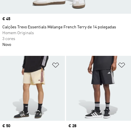
Price
€ 45
Calções Trevo Essentials Mélange French Terry de 14 polegadas
Homem Originals
3 cores
Novo
Adicionar à Lista de Desejos
Ad
Price
€ 50
Price
€ 28