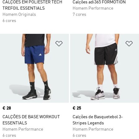
CALÇÕES EM POLIÉSTER TECH
Calções adi365 FORMOTION
TREFOIL ESSENTIALS
Homem Performance
Homem Originals
7 cores
6 cores
Adicionar à Lista de Desejos
Ad
Price
€ 28
Price
€ 25
CALÇÕES DE BASE WORKOUT
Calções de Basquetebol 3-
ESSENTIALS
Stripes Legends
Homem Performance
Homem Performance
6 cores
6 cores