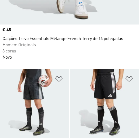
Price
€ 45
Calções Trevo Essentials Mélange French Terry de 14 polegadas
Homem Originals
3 cores
Novo
Adicionar à Lista de Desejos
Ad