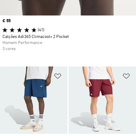
Price
€ 55
(41)
Calções Adi365 Climacool+ 2 Pocket
Homem Performance
3 cores
Adicionar à Lista de Desejos
Ad