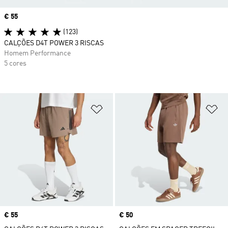
Price
€ 55
(123)
CALÇÕES D4T POWER 3 RISCAS
Homem Performance
5 cores
Adicionar à Lista de Desejos
Ad
Price
€ 55
Price
€ 50