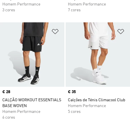
Homem Performance
Homem Performance
3 cores
7 cores
Adicionar à Lista de Desejos
Ad
Price
€ 28
Price
€ 35
CALÇÃO WORKOUT ESSENTIALS
Calções de Ténis Climacool Club
BASE WOVEN
Homem Performance
Homem Performance
5 cores
6 cores