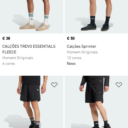
Price
€ 38
Price
€ 50
CALÇÕES TREVO ESSENTIALS
Calções Sprinter
FLEECE
Homem Originals
Homem Originals
12 cores
4 cores
Novo
Adicionar à Lista de Desejos
Ad