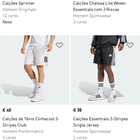
Calções Sprinter
Calções Chelsea Lite Woven
Homem Originals
Essentials com 3 Riscas
12 cores
Homem Sportswear
Novo
3 cores
Adicionar à Lista de Desejos
Ad
Price
€ 40
Price
€ 35
Calções de Ténis Climacool 3-
Calções Essentials 3-Stripes
Stripes Club
Single Jersey
Homem Performance
Homem Sportswear
5 cores
2 cores