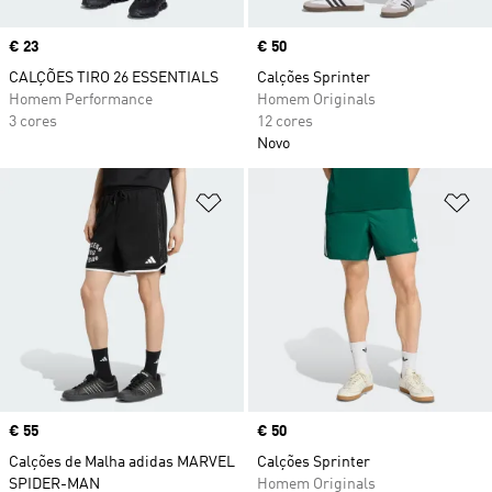
Price
€ 23
Price
€ 50
CALÇÕES TIRO 26 ESSENTIALS
Calções Sprinter
Homem Performance
Homem Originals
3 cores
12 cores
Novo
Adicionar à Lista de Desejos
Ad
Price
€ 55
Price
€ 50
Calções de Malha adidas MARVEL
Calções Sprinter
SPIDER-MAN
Homem Originals