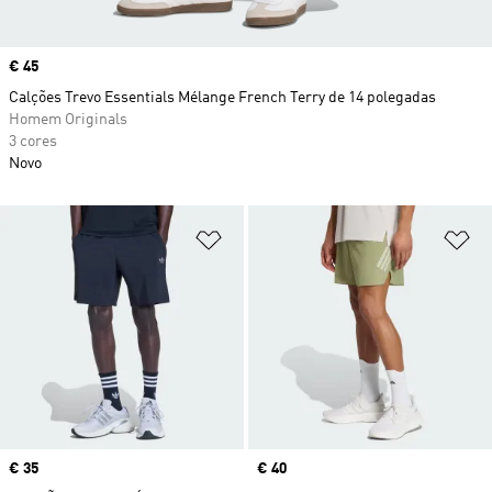
Price
€ 45
Calções Trevo Essentials Mélange French Terry de 14 polegadas
Homem Originals
3 cores
Novo
Adicionar à Lista de Desejos
Ad
Price
€ 35
Price
€ 40