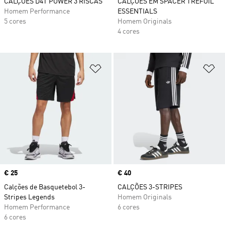
CALÇÕES D4T POWER 3 RISCAS
CALÇÕES EM SPACER TREFOIL
Homem Performance
ESSENTIALS
5 cores
Homem Originals
4 cores
Adicionar à Lista de Desejos
Ad
Price
€ 25
Price
€ 40
Calções de Basquetebol 3-
CALÇÕES 3-STRIPES
Stripes Legends
Homem Originals
Homem Performance
6 cores
6 cores