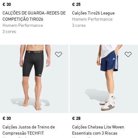
Price
€ 30
Price
€ 25
CALÇÕES DE GUARDA-REDES DE
Calções Tiro26 League
COMPETIÇÃO TIRO26
Homem Performance
Homem Performance
3 cores
3 cores
Adicionar à Lista de Desejos
Ad
Price
€ 30
Price
€ 28
Calções Justos de Treino de
Calções Chelsea Lite Woven
Compressão TECHFIT
Essentials com 3 Riscas