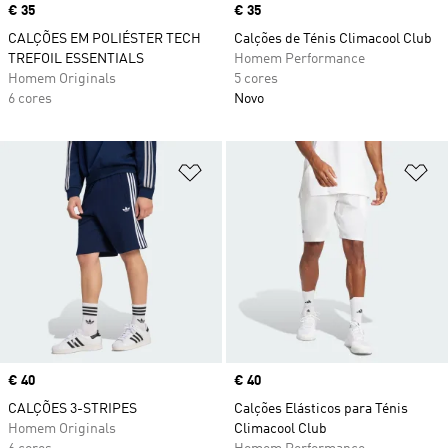
Price
€ 35
Price
€ 35
CALÇÕES EM POLIÉSTER TECH
Calções de Ténis Climacool Club
TREFOIL ESSENTIALS
Homem Performance
Homem Originals
5 cores
6 cores
Novo
Adicionar à Lista de Desejos
Ad
Price
€ 40
Price
€ 40
CALÇÕES 3-STRIPES
Calções Elásticos para Ténis
Homem Originals
Climacool Club