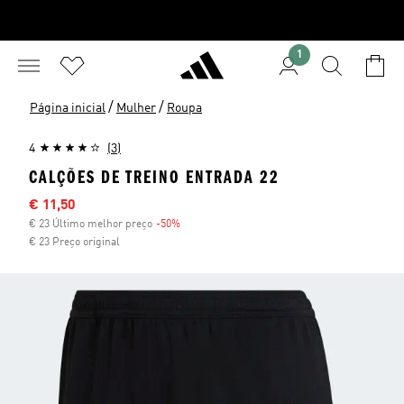
1
/
/
Página inicial
Mulher
Roupa
4
(3)
CALÇÕES DE TREINO ENTRADA 22
Preço com desconto
€ 11,50
€ 23 Último melhor preço
-50%
Desconto
€ 23 Preço original