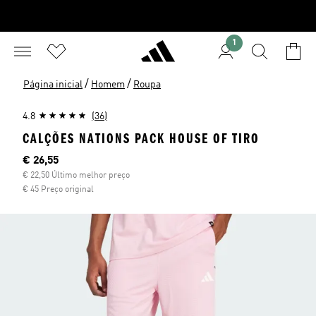
1
/
/
Página inicial
Homem
Roupa
4.8
(36)
CALÇÕES NATIONS PACK HOUSE OF TIRO
Preço atual
€ 26,55
€ 22,50 Último melhor preço
€ 45 Preço original