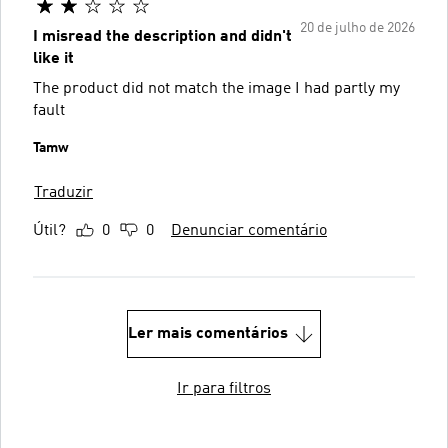
20 de julho de 2026
I misread the description and didn't
like it
The product did not match the image I had partly my
fault
Tamw
Traduzir
Útil?
0
0
Denunciar comentário
Ler mais comentários
Ir para filtros