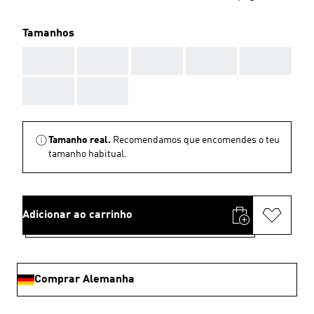
Tamanhos
AAA
AAA
AAA
AAA
AAA
AAA
AAA
Tamanho real.
Recomendamos que encomendes o teu
tamanho habitual.
Adicionar ao carrinho
Comprar Alemanha