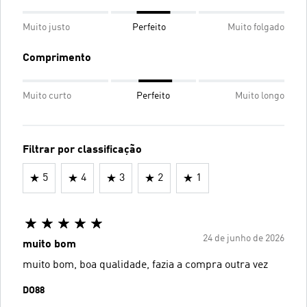
Muito justo
Perfeito
Muito folgado
Comprimento
Muito curto
Perfeito
Muito longo
Filtrar por classificação
5
4
3
2
1
24 de junho de 2026
muito bom
muito bom, boa qualidade, fazia a compra outra vez
DO88