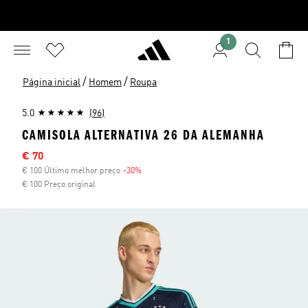
1
/
/
Página inicial
Homem
Roupa
5.0
(96)
CAMISOLA ALTERNATIVA 26 DA ALEMANHA
Preço com desconto
€ 70
€ 100 Último melhor preço
-30%
Desconto
€ 100 Preço original