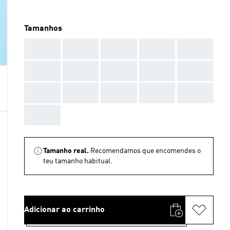
Tamanhos
AAA
AAA
AAA
AAA
AAA
AAA
AAA
AAA
AAA
AAA
AAA
AAA
AAA
AAA
AAA
AAA
Tamanho real.
Recomendamos que encomendes o
teu tamanho habitual.
Adicionar ao carrinho