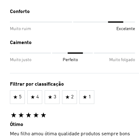
Conforto
Muito ruim
Excelente
Caimento
Muito justo
Perfeito
Muito folgado
Filtrar por classificação
5
4
3
2
1
Ótimo
Meu filho amou ótima qualidade produtos sempre bons