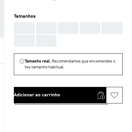
Tamanhos
AAA
AAA
AAA
AAA
AAA
AAA
AAA
Tamanho real.
Recomendamos que encomendes o
teu tamanho habitual.
Adicionar ao carrinho