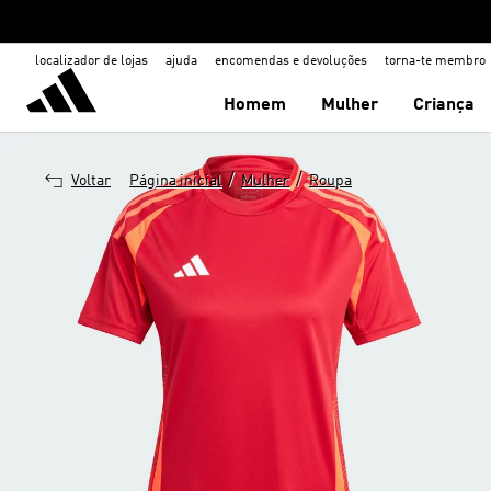
localizador de lojas
ajuda
encomendas e devoluções
torna-te membro
Homem
Mulher
Criança
/
/
Voltar
Página inicial
Mulher
Roupa