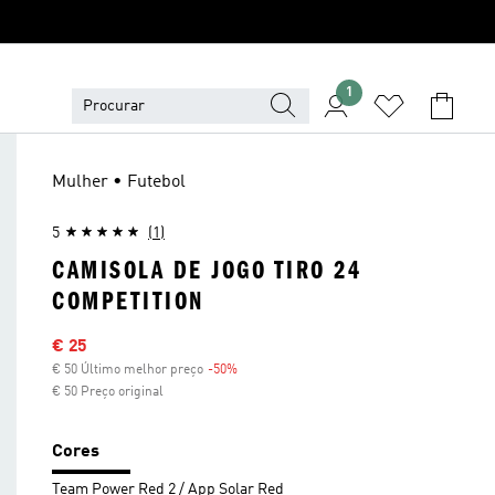
1
Mulher • Futebol
5
(1)
CAMISOLA DE JOGO TIRO 24
COMPETITION
Preço com desconto
€ 25
€ 50 Último melhor preço
-50%
Desconto
€ 50 Preço original
Cores
Team Power Red 2 / App Solar Red